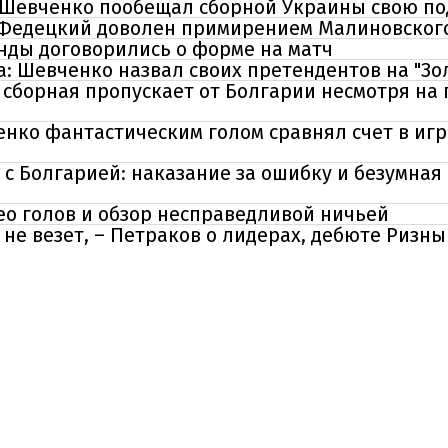
 – Шевченко пообещал сборной Украины свою п
 Федецкий доволен примирением Малиновског
нды договорились о форме на матч
а: Шевченко назвал своих претендентов на "Зо
 сборная пропускает от Болгарии несмотря на
нко фантастическим голом сравнял счет в игр
с Болгарией: наказание за ошибку и безумная
ео голов и обзор несправедливой ничьей
 не везет, – Петраков о лидерах, дебюте Ризны