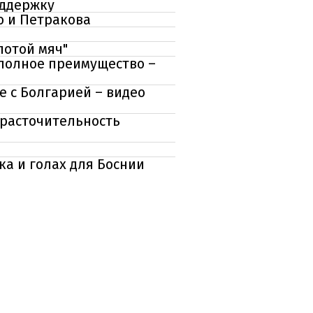
оддержку
о и Петракова
лотой мяч"
 полное преимущество –
е с Болгарией – видео
 расточительность
ка и голах для Боснии