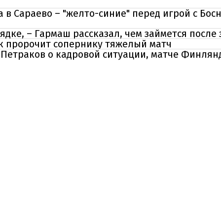
в Сараево – "желто-синие" перед игрой с Бос
орядке, – Гармаш рассказал, чем займется посл
ук пророчит сопернику тяжелый матч
– Петраков о кадровой ситуации, матче Финля