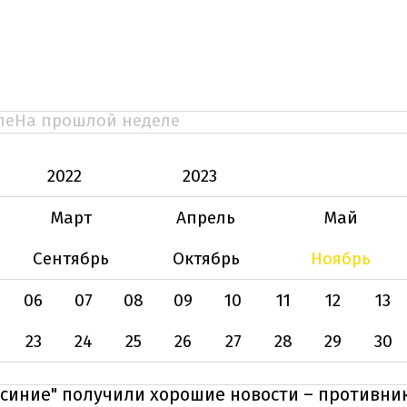
ле
На прошлой неделе
2022
2023
Март
Апрель
Май
Сентябрь
Октябрь
Ноябрь
06
07
08
09
10
11
12
13
23
24
25
26
27
28
29
30
-синие" получили хорошие новости – противни