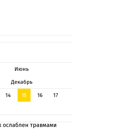
Июнь
Декабрь
14
15
16
17
к ослаблен травмами