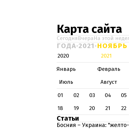
Карта сайта
Сегодня
Вчера
На этой неде
ГОДА
2021
НОЯБРЬ
2020
2021
Январь
Февраль
Июль
Август
01
02
03
04
05
18
19
20
21
22
Статьи
Босния – Украина: "желто