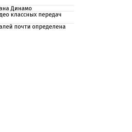
тана Динамо
идео классных передач
далей почти определена