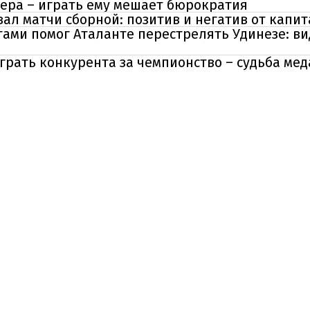
нера – играть ему мешает бюрократия
ал матчи сборной: позитив и негатив от капи
ами помог Аталанте перестрелять Удинезе: в
грать конкурента за чемпионство – судьба ме