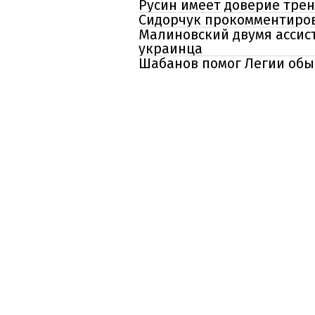
Русин имеет доверие тре
Сидорчук прокомментиров
Малиновский двумя ассист
украинца
Шабанов помог Легии обы