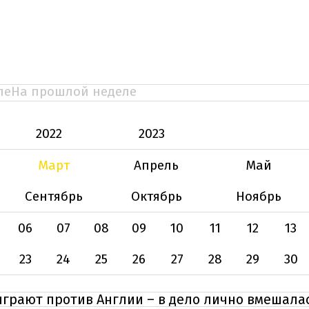
ле
На прошлой неделе
2022
2023
Март
Апрель
Май
Сентябрь
Октябрь
Ноябрь
06
07
08
09
10
11
12
13
23
24
25
26
27
28
29
30
ыграют против Англии – в дело лично вмешала