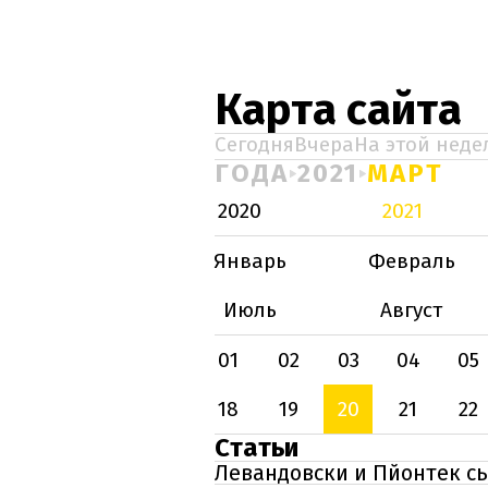
Карта сайта
Сегодня
Вчера
На этой неде
ГОДА
2021
МАРТ
2020
2021
Январь
Февраль
Июль
Август
01
02
03
04
05
18
19
20
21
22
Статьи
Левандовски и Пйонтек с