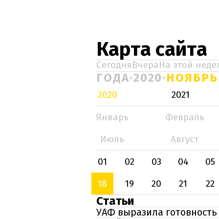
Карта сайта
Сегодня
Вчера
На этой неде
ГОДА
2020
НОЯБРЬ
2020
2021
Январь
Февраль
Июль
Август
01
02
03
04
05
18
19
20
21
22
Статьи
УАФ выразила готовность