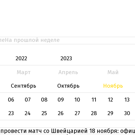
ле
На прошлой неделе
2022
2023
Март
Апрель
Май
Сентябрь
Октябрь
Ноябрь
06
07
08
09
10
11
12
13
23
24
25
26
27
28
29
30
 провести матч со Швейцарией 18 ноября: офи