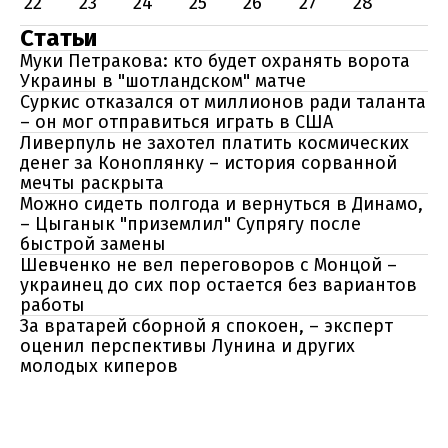
22
23
24
25
26
27
28
Статьи
Муки Петракова: кто будет охранять ворота
Украины в "шотландском" матче
Суркис отказался от миллионов ради таланта
– он мог отправиться играть в США
Ливерпуль не захотел платить космических
денег за Коноплянку – история сорванной
мечты раскрыта
Можно сидеть полгода и вернуться в Динамо,
– Цыганык "приземлил" Супрягу после
быстрой замены
Шевченко не вел переговоров с Монцой –
украинец до сих пор остается без вариантов
работы
За вратарей сборной я спокоен, – эксперт
оценил перспективы Лунина и других
молодых киперов