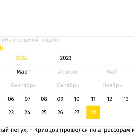
ле
На прошлой неделе
Ь
2022
2023
Март
Апрель
Май
Сентябрь
Октябрь
Ноябрь
06
07
08
09
10
11
12
13
23
24
25
26
27
28
ый петух, – Кривцов прошелся по агрессорам и