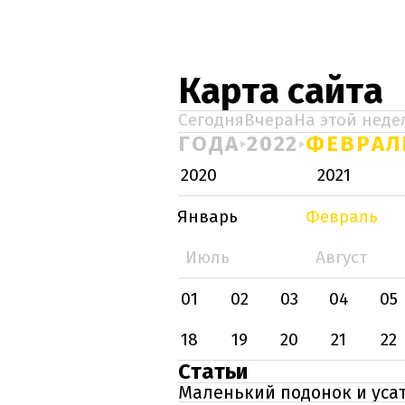
Карта сайта
Сегодня
Вчера
На этой неде
ГОДА
2022
ФЕВРАЛ
2020
2021
Январь
Февраль
Июль
Август
01
02
03
04
05
18
19
20
21
22
Статьи
Маленький подонок и усат