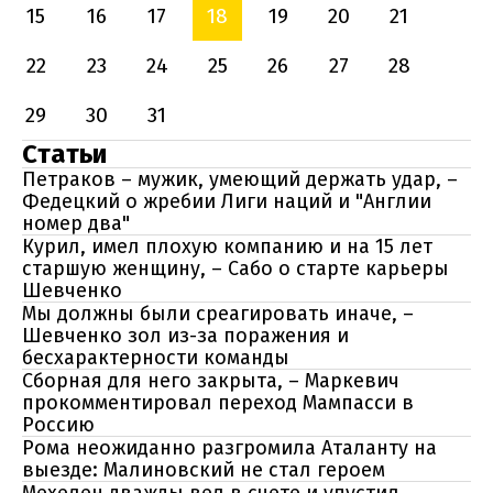
15
16
17
18
19
20
21
22
23
24
25
26
27
28
29
30
31
Статьи
Петраков – мужик, умеющий держать удар, –
Федецкий о жребии Лиги наций и "Англии
номер два"
Курил, имел плохую компанию и на 15 лет
старшую женщину, – Сабо о старте карьеры
Шевченко
Мы должны были среагировать иначе, –
Шевченко зол из-за поражения и
бесхарактерности команды
Сборная для него закрыта, – Маркевич
прокомментировал переход Мампасси в
Россию
Рома неожиданно разгромила Аталанту на
выезде: Малиновский не стал героем