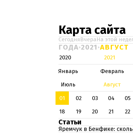
Карта сайта
Сегодня
Вчера
На этой неде
ГОДА
2021
АВГУСТ
2020
2021
Январь
Февраль
Июль
Август
01
02
03
04
05
18
19
20
21
22
Статьи
Яремчук в Бенфике: сколь