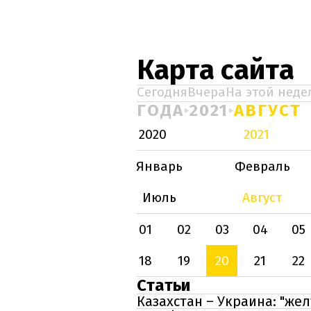
Карта сайта
Сегодня
Вчера
На этой неде
ГОДА
2021
АВГУСТ
2020
2021
Январь
Февраль
Июль
Август
01
02
03
04
05
18
19
20
21
22
Статьи
Казахстан – Украина: "же