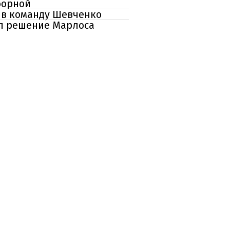
борной
в в команду Шевченко
ал решение Марлоса