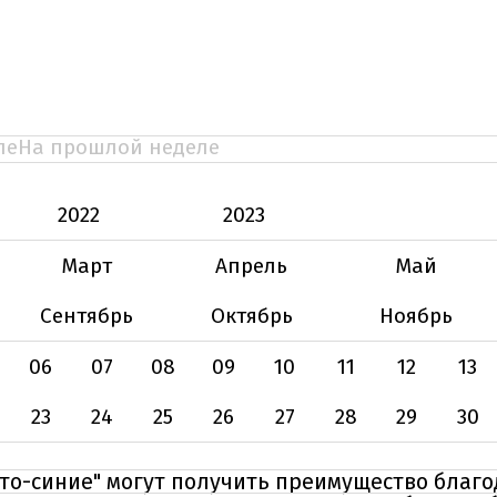
ле
На прошлой неделе
2022
2023
Март
Апрель
Май
Сентябрь
Октябрь
Ноябрь
06
07
08
09
10
11
12
13
23
24
25
26
27
28
29
30
лто-синие" могут получить преимущество благ