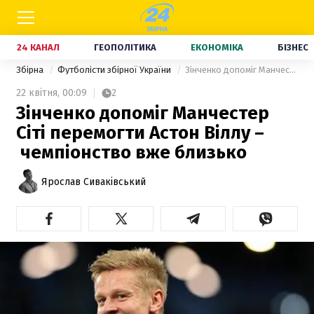
24 КАНАЛ
ГЕОПОЛІТИКА
ЕКОНОМІКА
БІЗНЕС
Збірна
Футболісти збірної України
Зінченко допоміг Манчестер Сіті перемогти Астон Віллу – чемпіонство вже близько
22 квітня,
00:09
2
Зінченко допоміг Манчестер
Сіті перемогти Астон Віллу –
чемпіонство вже близько
Ярослав Сиваківський