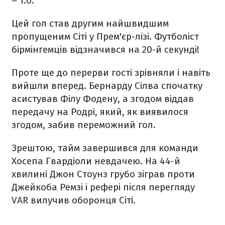
– 1:0.
Цей гол став другим найшвидшим
пропущеним Сіті у Прем
'
єр-лізі. Футболіст
бірмінгемців відзначився на 20-й секунді!
Проте ще до перерви гості зрівняли і навіть
вийшли вперед. Бернарду Сілва спочатку
асистував Філу Фодену, а згодом віддав
передачу на Родрі, який, як виявилося
згодом, забив переможний гол.
Зрештою, тайм завершився для команди
Хосепа Гвардіоли невдачею. На 44-й
хвилині Джон Стоунз грубо зіграв проти
Джейкоба Ремзі і рефері після перегляду
VAR вилучив оборонця Сіті.