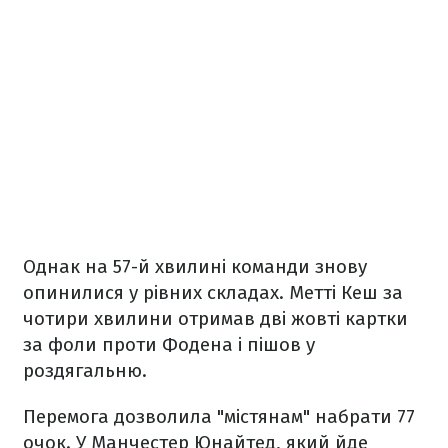
Однак на 57-й хвилині команди знову
опинилися у рівних складах. Метті Кеш за
чотири хвилини отримав дві жовті картки
за фоли проти Фодена і пішов у
роздягальню.
Перемога дозволила "містянам" набрати 77
очок. У Манчестер Юнайтед, який йде