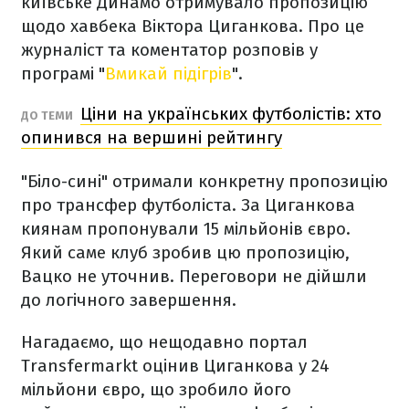
київське Динамо отримувало пропозицію
щодо хавбека Віктора Циганкова. Про це
журналіст та коментатор розповів у
програмі "
Вмикай підігрів
".
Ціни на українських футболістів: хто
ДО ТЕМИ
опинився на вершині рейтингу
"Біло-сині" отримали конкретну пропозицію
про трансфер футболіста. За Циганкова
киянам пропонували 15 мільйонів євро.
Який саме клуб зробив цю пропозицію,
Вацко не уточнив. Переговори не дійшли
до логічного завершення.
Нагадаємо, що нещодавно портал
Transfermarkt оцінив Циганкова у 24
мільйони євро, що зробило його