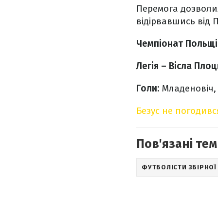
Перемога дозволил
відірвавшись від П
Чемпіонат Польщі,
Легія – Вісла Плоц
Голи:
Младеновіч, 1
Безус не погодив
Пов'язані тем
ФУТБОЛІСТИ ЗБІРНОЇ