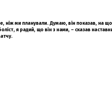
ше, ніж ми планували. Думаю, він показав, на щ
ліст, я радий, що він з нами, – сказав наставни
матчу.