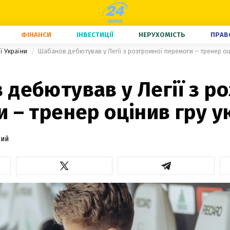
ФІНАНСИ
ІНВЕСТИЦІЇ
НЕРУХОМІСТЬ
ПРАВ
ї України
Шабанов дебютував у Легії з розгромної перемоги – тренер оці
дебютував у Легії з р
 – тренер оцінив гру у
кий