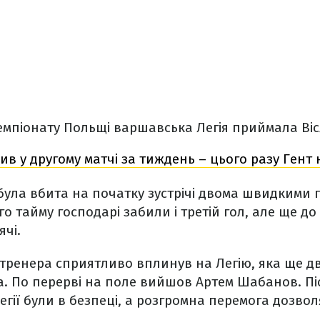
чемпіонату Польщі варшавська Легія приймала Віс
ив у другому матчі за тиждень – цього разу Гент н
 була вбита на початку зустрічі двома швидкими г
о тайму господарі забили і третій гол, але ще д
ячі.
тренера сприятливо вплинув на Легію, яка ще дв
. По перерві на поле вийшов Артем Шабанов. Пі
егії були в безпеці, а розгромна перемога дозво