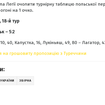
а Легії очолити турнірну таблицю польської пер
огоні на 1 очко.
 18-й тур
ьк – 5:2
0, 40, Капустка, 16, Лукіньяш, 49, 80 – Лагатор, 4
ся на грошовиту пропозицію з Туреччини
и:
 УКРАЇНИ
ЗБІРНА