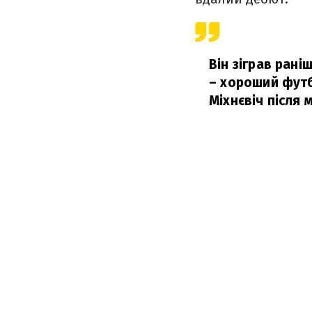
Він зіграв рані
– хороший футбо
Міхнєвіч після 