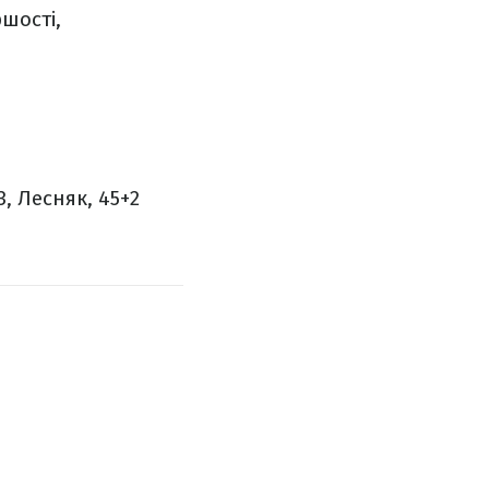
шості,
3, Лесняк, 45+2