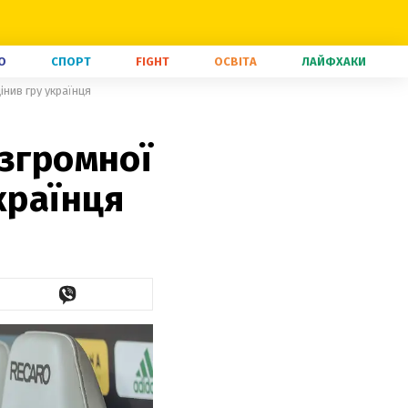
О
СПОРТ
FIGHT
ОСВІТА
ЛАЙФХАКИ
нив гру українця
озгромної
країнця