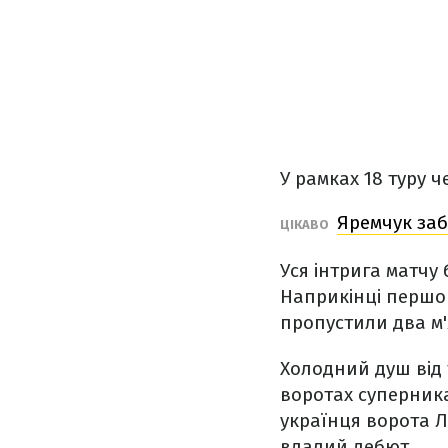
У рамках 18 туру 
Яремчук заб
ЦІКАВО
Уся інтрига матчу
Наприкінці першог
пропустили два м'
Холодний душ від 
воротах суперника
українця ворота Л
вдалий дебют.