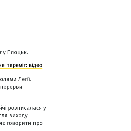
лу Плоцьк.
е переміг: відео
олами Легії.
о перерви
ічі розписалася у
сля виходу
ляє говорити про