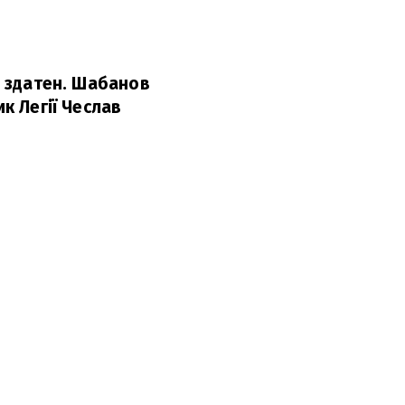
о здатен. Шабанов
к Легії Чеслав