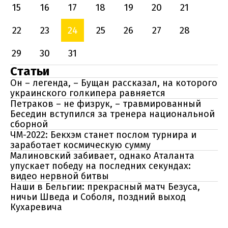
15
16
17
18
19
20
21
22
23
24
25
26
27
28
29
30
31
Статьи
Он – легенда, – Бущан рассказал, на которого
украинского голкипера равняется
Петраков – не физрук, – травмированный
Беседин вступился за тренера национальной
сборной
ЧМ-2022: Бекхэм станет послом турнира и
заработает космическую сумму
Малиновский забивает, однако Аталанта
упускает победу на последних секундах:
видео нервной битвы
Наши в Бельгии: прекрасный матч Безуса,
ничьи Шведа и Соболя, поздний выход
Кухаревича