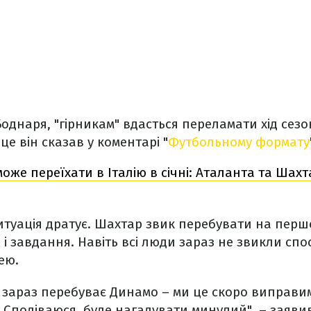
Боднаря, "гірникам" вдасться переламати хід сез
 це він сказав у коментарі "
Футбольному формату
оже переїхати в Італію в січні: Аталанта та Шах
итуація дратує. Шахтар звик перебувати на першо
і і завдання. Навіть всі люди зараз не звикли спо
ею.
 зараз перебуває Динамо – ми це скоро виправим
. Сподіваюся, буде нагадувати минулий", – заяви