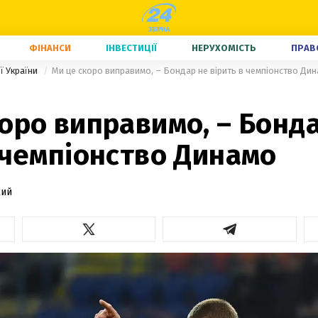
ФІНАНСИ
ІНВЕСТИЦІЇ
НЕРУХОМІСТЬ
ПРАВ
ї України
Ми це скоро виправимо, – Бондар не вірить в чемпіонство Ди
оро виправимо, – Бонд
 чемпіонство Динамо
кий