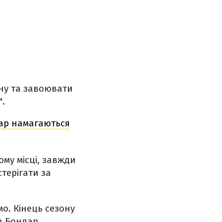
ону та завоювати
".
тар намагаються
му місці, завжди
стерігати за
о. Кінець сезону
в Бондар.