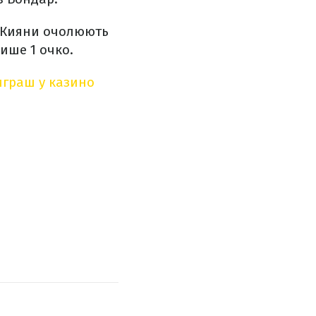
. Кияни очолюють
ише 1 очко.
играш у казино