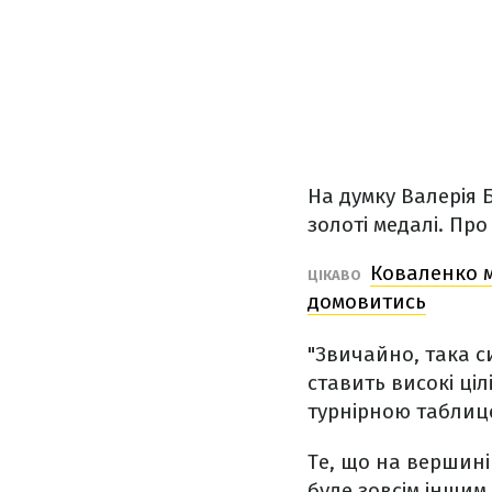
На думку Валерія 
золоті медалі. Про
Коваленко м
ЦІКАВО
домовитись
"Звичайно, така с
ставить високі ціл
турнірною таблиц
Те, що на вершині
буде зовсім іншим