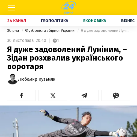
24 КАНАЛ
ГЕОПОЛІТИКА
ЕКОНОМІКА
БІЗНЕС
Збірна
Футболісти збірної України
Я дуже задоволений Луніним, – Зідан розхвалив українського воротаря
30 листопада,
20:40
1
Я дуже задоволений Луніним, –
Зідан розхвалив українського
воротаря
Любомир Кузьмяк