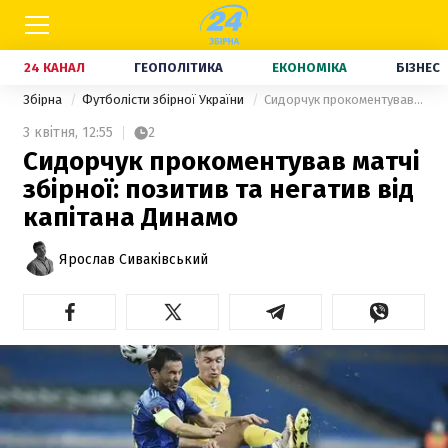
24 КАНАЛ
ГЕОПОЛІТИКА
ЕКОНОМІКА
БІЗНЕС
Збірна
Футболісти збірної України
Сидорчук прокоментував матчі збірної: позитив та негатив від капітана Динамо
3 квітня,
12:55
2
Сидорчук прокоментував матчі
збірної: позитив та негатив від
капітана Динамо
Ярослав Сиваківський