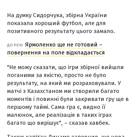
На думку Сидорчука, збірна України
показала хороший футбол, але для
позитивного результату цього замало.
Ярмоленко ще не готовий –
ДО РЕЧІ
повернення на поле відкладається
"Не можу сказати, що ігри збірної вийшли
поганими за якістю, просто не було
результату, на який ми розраховували. У
матчі з Казахстаном ми створили багато
моментів і повинні були закривати гру ще в
першому таймі. Сама гра є, видно її
малюнок, але реалізація в таких іграх
багато що вирішує", – сказав хавбек.
Також капітан Динамо запевнив, що нова