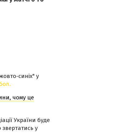
жовто-синіх" у
бол.
ини, чому це
ації України буде
 звертатись у