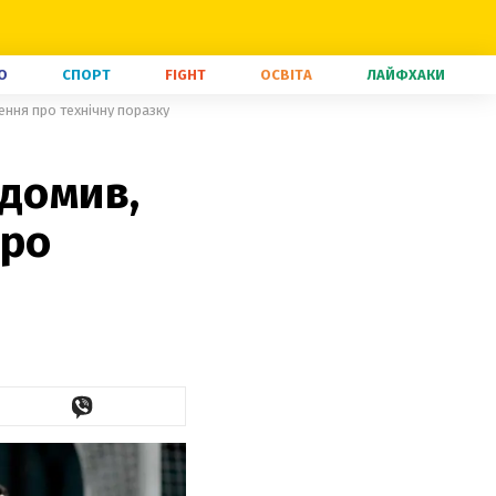
О
СПОРТ
FIGHT
ОСВІТА
ЛАЙФХАКИ
ення про технічну поразку
ідомив,
про