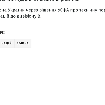
рна України через рішення УЄФА про технічну по
націй до дивізіону В.
и:
І НАЦІЙ
ЗБІРНА