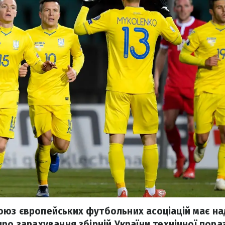
юз європейських футбольних асоціацій має на
ро зарахування збірній України технічної пораз