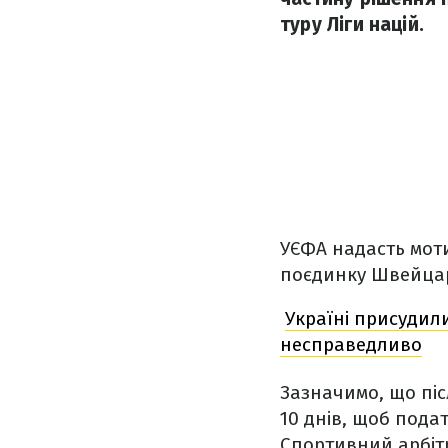
туру Ліги націй.
УЄФА надасть моти
поєдинку Швейцарі
Україні присудили
несправедливо
Зазначимо, що піс
10 днів, щоб пода
Спортивний арбіт