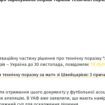
ваційну частину рішення про технічну поразку "
я – Україна до 30 листопада, повідомляє
ТК Фут
 технічну поразку за матч зі Швейцарією: 3 прич
ля отримання цього документу у футбольної асоці
ти апеляцію. В УАФ вже заявляли, що мають намір
ражний суд для оскарження рішення.