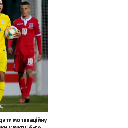
дати мотиваційну
ки у матчі 6-го