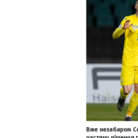
Вже незабаром Со
частину рішення п