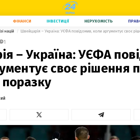
ФІНАНСИ
ІНВЕСТИЦІЇ
НЕРУХОМІСТЬ
ПРАВ
ізі націй
Швейцарія – Україна: УЄФА повідомив, коли аргументує своє ріш
1
я – Україна: УЄФА пов
ументує своє рішення 
 поразку
кий