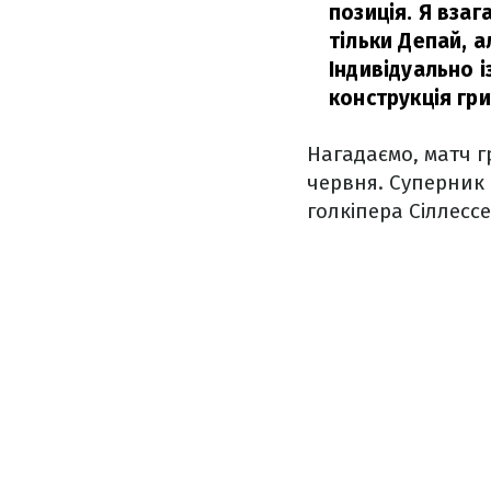
позиція. Я взаг
тільки Депай, а
Індивідуально і
конструкція гр
Нагадаємо, матч г
червня. Суперник 
голкіпера Сіллесс