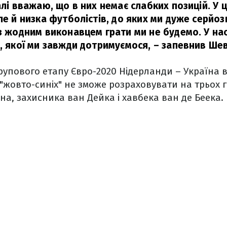
алі вважаю, що в них немає слабких позицій. У ц
ле й низка футболістів, до яких ми дуже серйо
з жодним виконавцем грати ми не будемо. У нас
и, якої ми завжди дотримуємося, – запевнив Ше
рупового етапу Євро-2020 Нідерланди – Україна в
"жовто-синіх" не зможе розраховувати на трьох 
ена, захисника ван Дейка і хавбека ван де Беека.