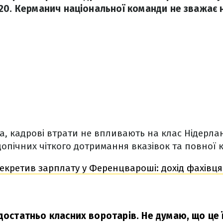
20. Керманич національної команди не зважає 
, кадрові втрати не впливають на клас Нідерлан
допічних чіткого дотримання вказівок та повної 
екретив зарплату у Ференцвароші: дохід фахівц
 достатньо класних воротарів. Не думаю, що це 