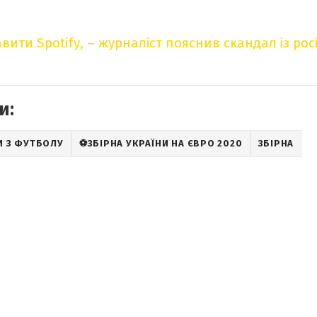
вити Spotify, – журналіст пояснив скандал із ро
и:
И З ФУТБОЛУ
⚽ЗБІРНА УКРАЇНИ НА ЄВРО 2020
ЗБІРНА