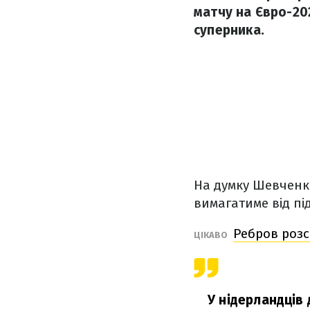
матчу на Євро-20
суперника.
На думку Шевченка
вимагатиме від пі
Ребров розс
ЦІКАВО
У нідерландців