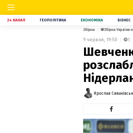
24 КАНАЛ
ГЕОПОЛІТИКА
ЕКОНОМІКА
БІЗНЕС
Збірна
⚽Збірна України 
9 червня,
19:50
1
Шевченк
розслаб
Нідерла
Ярослав Сиваківсь