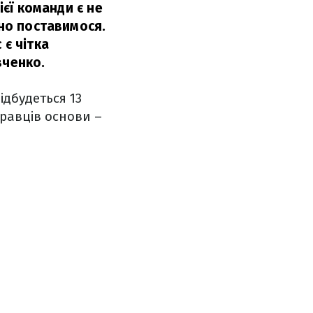
ієї команди є не
зно поставимося.
 є чітка
вченко.
ідбудеться 13
гравців основи –