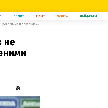
О
СПОРТ
FIGHT
ОСВІТА
ЛАЙФХАКИ
некровленими Нідерландами
в не
еними