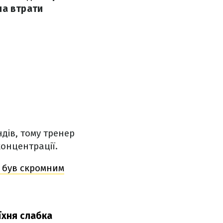
на втрати
дів, тому тренер
концентрації.
я був скромним
їхня слабка