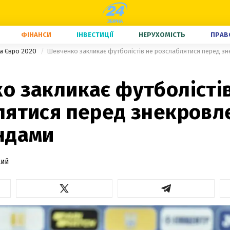
ФІНАНСИ
ІНВЕСТИЦІЇ
НЕРУХОМІСТЬ
ПРАВ
на Євро 2020
Шевченко закликає футболістів не розслаблятися перед з
о закликає футболісті
лятися перед знекровл
ндами
кий