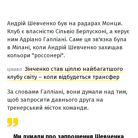
Андрій Шевченко був на радарах Монци.
Клуб є власністю Сільвіо Берлусконі, а керує
ним Адріано Галліані. Саме ця зв'язка була
в Мілані, коли Андрій Шевченко захищав
кольори "россонері".
Зінченко став ціллю найбагатшого
ЦІКАВО
клубу світу – коли відбудеться трансфер
За словами Галліані, вони думали над тим,
щоб запросити давнього друга на
тренерський місток команди.
Ми думали про запрошення Шевченка