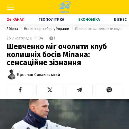
24 КАНАЛ
ГЕОПОЛІТИКА
ЕКОНОМІКА
БІЗНЕС
Збірна
Новини про збірну України
Шевченко міг очолити клуб колишніх босів Мілана: сенсаційне зізнання
26 листопада,
11:04
1
Шевченко міг очолити клуб
колишніх босів Мілана:
сенсаційне зізнання
Ярослав Сиваківський