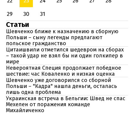
22
23
24
25
26
27
28
29
30
31
Статьи
Шевченко ближе к назначению в сборную
Польши – сыну легенды предлагают
польское гражданство
Цитаишвили отметился шедевром на сборах
– такой удар не взял бы ни один голкипер в
мире
Невероятная Специя продолжает победное
шествие: час Коваленко и низкая оценка
Шевченко уже договорился со сборной
Польши – "Кадра" нашла деньги, осталась
лишь одна проблема
Украинская встреча в Бельгии: Швед не спас
Мехелен от поражения команде
Михайличенко