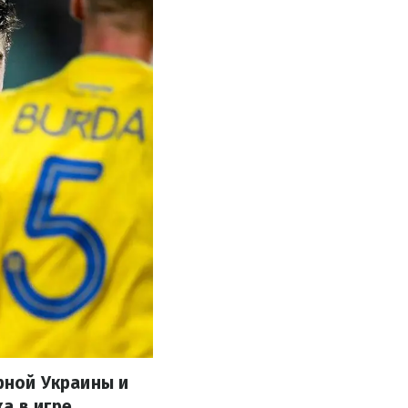
рной Украины и
а в игре