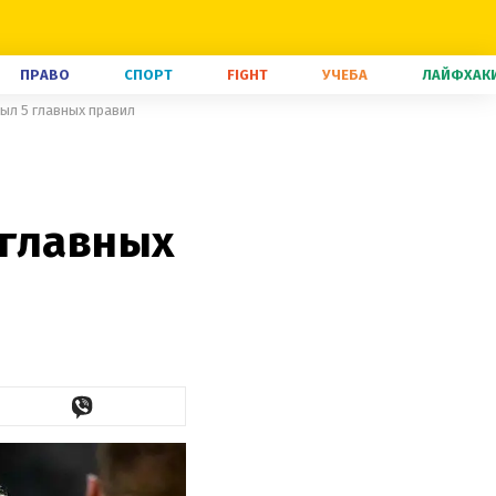
ПРАВО
СПОРТ
FIGHT
УЧЕБА
ЛАЙФХАК
рыл 5 главных правил
 главных