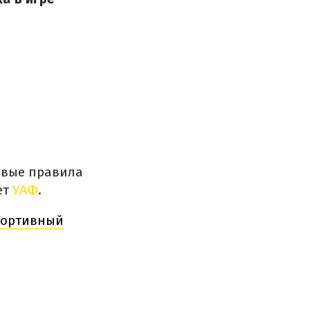
евые правила
ет
УАФ
.
портивный