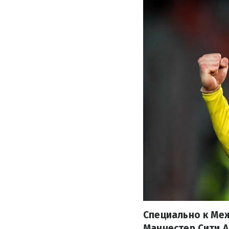
Специально к Ме
Манчестер Сити А