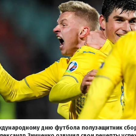
ждународному дню футбола полузащитник сбо
лександр Зинченко озвучил свои рецепты успех