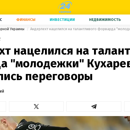
С
ФИНАНСЫ
ИНВЕСТИЦИИ
НЕДВИЖИМОСТЬ
орной Украины
2
хт нацелился на талан
а "молодежки" Кухарев
лись переговоры
ий