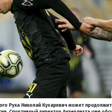
ого Руха Николай Кухаревич может продолжить
ии. Спортивный директор Андерлехта уже обсу