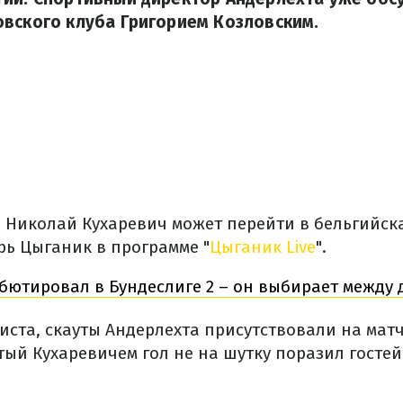
вского клуба Григорием Козловским.
Николай Кухаревич может перейти в бельгийска
рь Цыганик в программе "
Ц
ы
ганик Live
".
бютировал в Бундеслиге 2 – он выбирает между
ста, скауты Андерлехта присутствовали на матч
тый Кухаревичем гол не на шутку поразил гостей