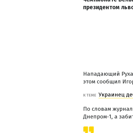
президентом льво
Нападающий Руха 
этом сообщил Иго
Украинец де
К ТЕМЕ
По словам журнали
Днепром-1, а заби