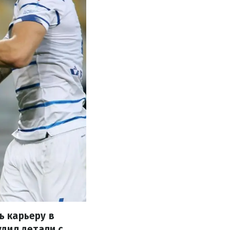
 карьеру в
дил детали с