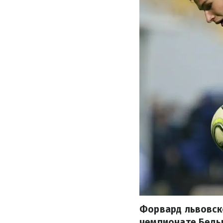
Форвард львовск
чемпионате Бельг