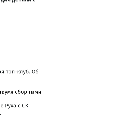
я топ-клуб. Об
 двумя сборными
е Руха с СК
.