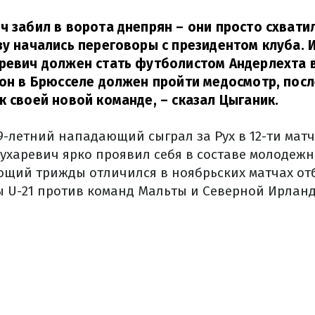
ч забил в ворота днепрян – они просто схватил
зу начались переговоры с президентом клуба. 
аревич должен стать футболистом Андерлехта
 он в Брюсселе должен пройти медосмотр, посл
к своей новой команде, – сказал Цыганик.
19-летний нападающий сыграл за Рух в 12-ти мат
 Кухаревич ярко проявил себя в составе молодеж
щий трижды отличился в ноябрьских матчах от
 U-21 против команд Мальты и Северной Ирлан