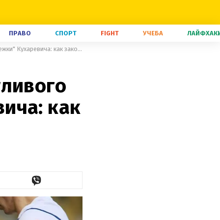
ПРАВО
СПОРТ
FIGHT
УЧЕБА
ЛАЙФХАК
Андерлехт нацелился на талантливого форварда "молодежки" Кухаревича: как закончились переговоры
тливого
ича: как