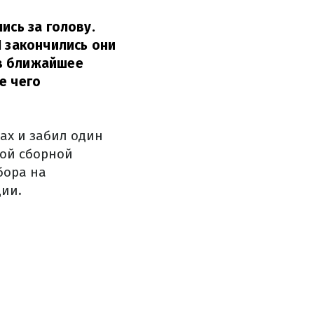
ись за голову.
И закончились они
 в ближайшее
е чего
чах и забил один
ной сборной
бора на
дии.