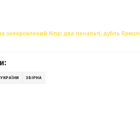
а знекровлений Кіпр: два пенальті, дубль Ярмол
и:
 УКРАЇНИ
ЗБІРНА