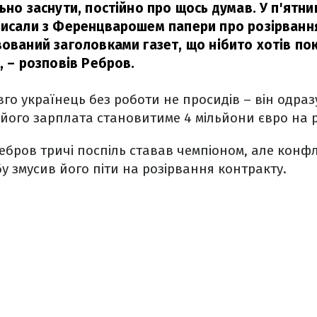
ьно заснути, постійно про щось думав. У п'ятн
писали з Ференцварошем папери про розірвання
ований заголовками газет, що нібито хотів пок
, – розповів Ребров.
го українець без роботи не просидів – він одра
, його зарплата становитиме 4 мільйони євро на р
бров тричі поспіль ставав чемпіоном, але конфл
у змусив його піти на розірвання контракту.