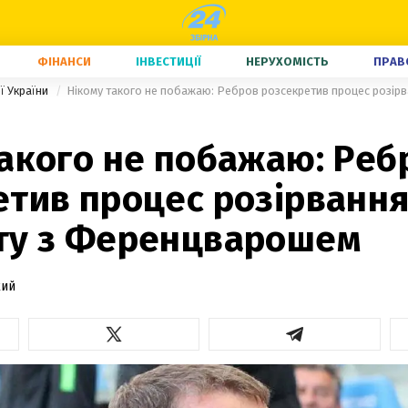
ФІНАНСИ
ІНВЕСТИЦІЇ
НЕРУХОМІСТЬ
ПРАВ
ї України
такого не побажаю: Реб
етив процес розірванн
ту з Ференцварошем
кий