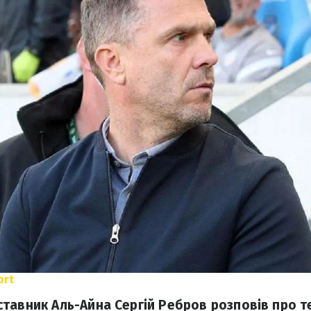
ort
тавник Аль-Айна Сергій Ребров розповів про те