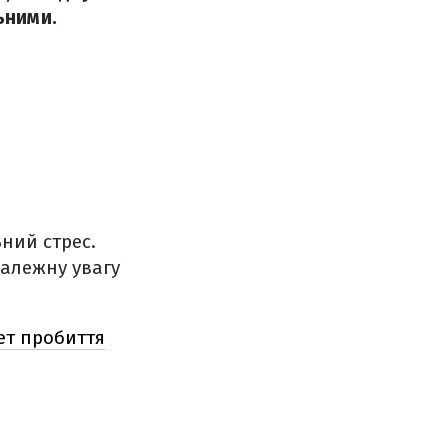
ьними.
ний стрес.
належну увагу
рет пробиття