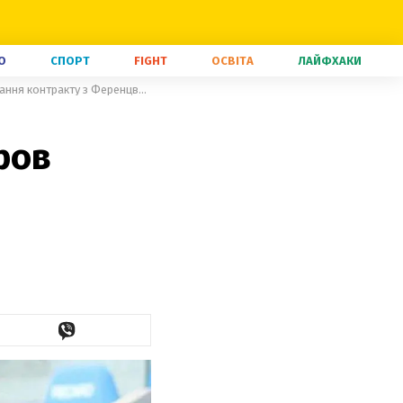
О
СПОРТ
FIGHT
ОСВІТА
ЛАЙФХАКИ
Нікому такого не побажаю: Ребров розсекретив процес розірвання контракту з Ференцварошем
ров
я