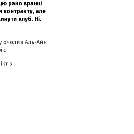
ицю рано вранці
 контракту, але
инути клуб. Ні.
зу очолив Аль-Айн
ік.
ікт з