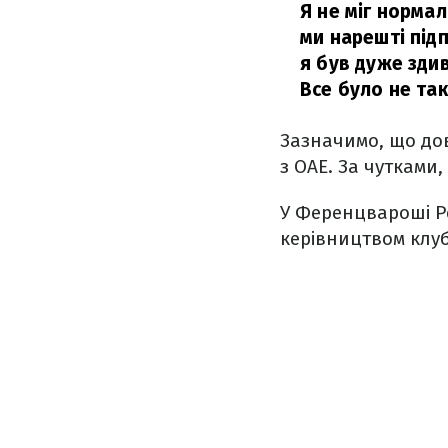
Я не міг нормал
ми нарешті під
я був дуже здив
Все було не так
Зазначимо, що дов
з ОАЕ. За чутками
У Ференцвароші Ре
керівництвом клуб