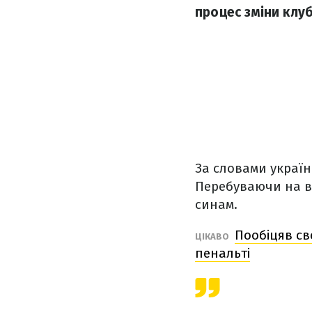
процес зміни клу
За словами україн
Перебуваючи на від
синам.
Пообіцяв св
ЦІКАВО
пенальті