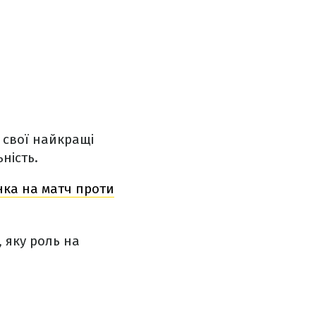
 свої найкращі
ьність.
нка на матч проти
 яку роль на