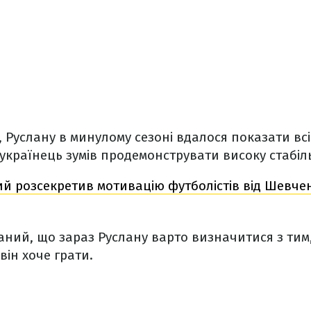
 Руслану в минулому сезоні вдалося показати всі
, українець зумів продемонструвати високу стабіл
й розсекретив мотивацію футболістів від Шевче
ний, що зараз Руслану варто визначитися з тим,
він хоче грати.