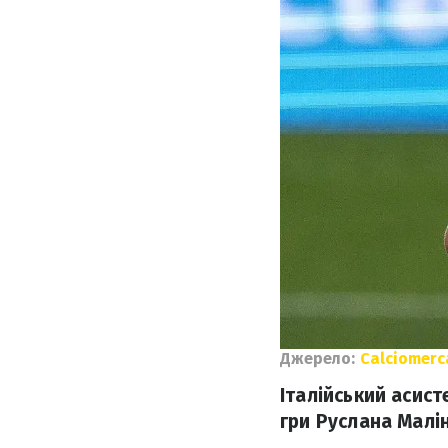
Джерело:
Calciomerc
Італійський асис
гри Руслана Малі