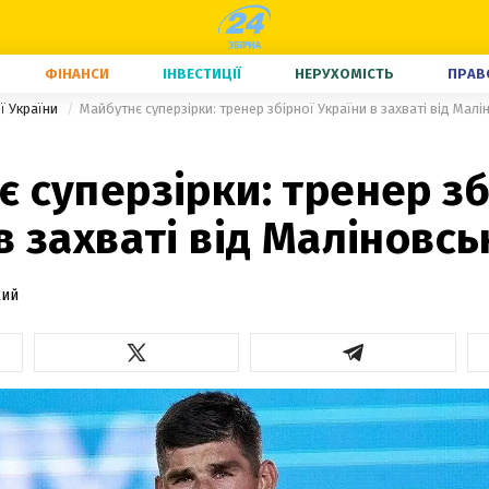
ФІНАНСИ
ІНВЕСТИЦІЇ
НЕРУХОМІСТЬ
ПРАВ
ї України
Майбутнє суперзірки: тренер збірної України в захваті від Мал
 суперзірки: тренер зб
в захваті від Маліновсь
кий