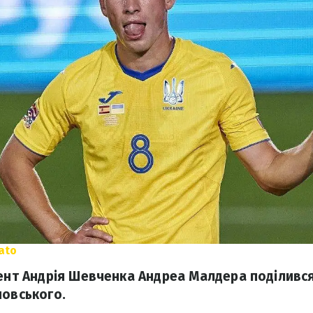
ato
тент Андрія Шевченка Андреа Малдера поділивс
новського.