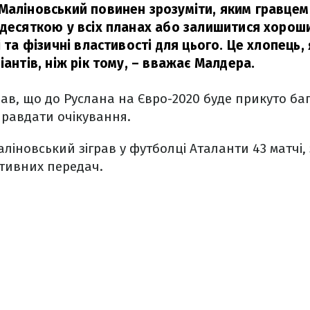
Маліновський повинен зрозуміти, яким гравцем 
 десяткою у всіх планах або залишитися хорош
і та фізичні властивості для цього. Це хлопець,
іантів, ніж рік тому, – вважає Малдера.
дав, що до Руслана на Євро-2020 буде прикуто баг
правдати очікування.
аліновський зіграв у футболці Аталанти 43 матчі, 
ативних передач.