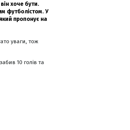
він хоче бути.
им футболістом. У
 який пропонує на
ато уваги, тож
забив 10 голів та