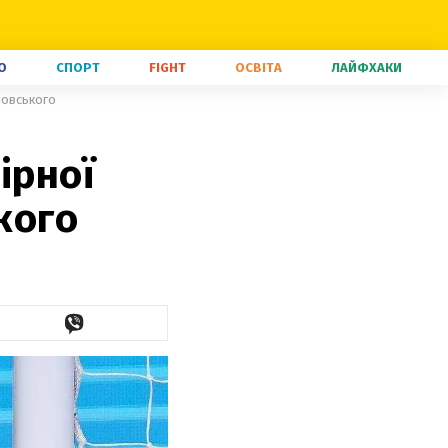
О
СПОРТ
FIGHT
ОСВІТА
ЛАЙФХАКИ
іновського
ірної
кого