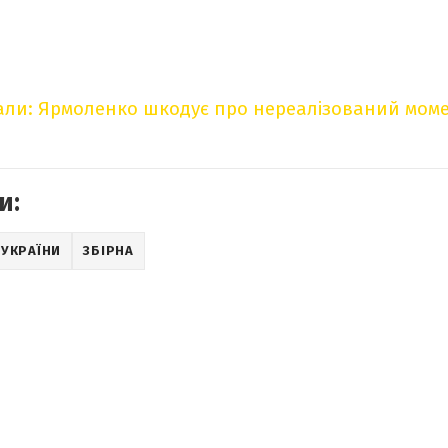
рали: Ярмоленко шкодує про нереалізований моме
и:
 УКРАЇНИ
ЗБІРНА