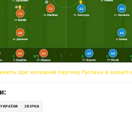
вають оди: колишній партнер Руслана в захваті в
и:
 УКРАЇНИ
ЗБІРНА