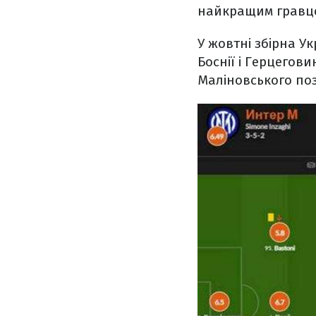
найкращим гравцем
У жовтні збірна Ук
Боснії і Герцегов
Маліновського по