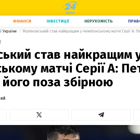
ФІНАНСИ
ІНВЕСТИЦІЇ
НЕРУХОМІСТЬ
ПРАВ
ї України
1
ський став найкращим 
ькому матчі Серії А: П
 його поза збірною
кий