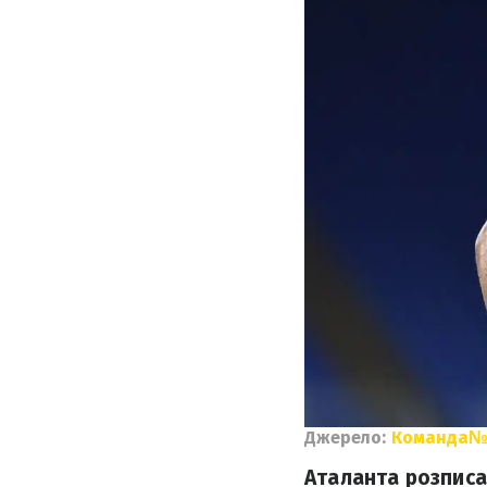
Джерело:
Команда№
Аталанта розписал