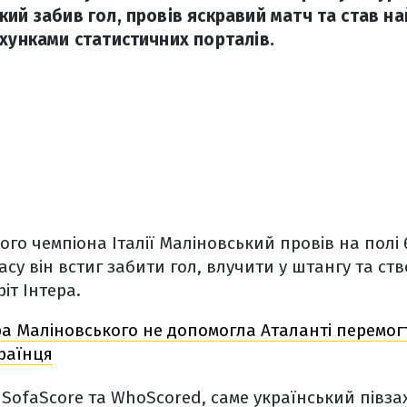
кий забив гол, провів яскравий матч та став н
ахунками статистичних порталів.
чого чемпіона Італії Маліновський провів на полі
су він встиг забити гол, влучити у штангу та ст
іт Інтера.
ра Маліновського не допомогла Аталанті перемогт
раїнця
 SofaScore та WhoScored, саме український півза