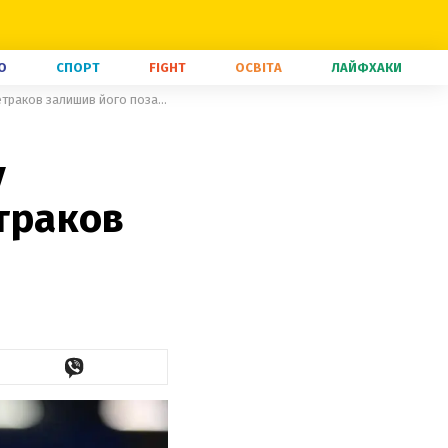
О
СПОРТ
FIGHT
ОСВІТА
ЛАЙФХАКИ
Маліновський став найкращим у чемпіонському матчі Серії А: Петраков залишив його поза збірною
у
етраков