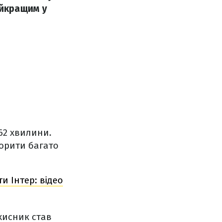
айкращим у
 62 хвилини.
ворити багато
и Інтер: відео
хисник став