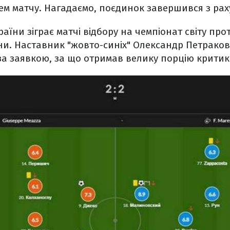
 матчу. Нагадаємо, поєдинок завершився з раху
раїни зіграє матчі відбору на чемпіонат світу про
ини. Наставник "жовто-синіх" Олександр Петрако
за заявкою, за що отримав велику порцію крити