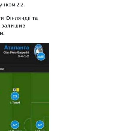
нком 2:2.
ти Фінляндії та
в залишив
ки.