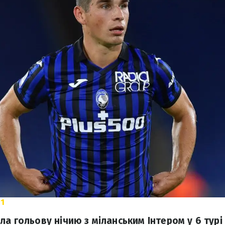
1
а гольову нічию з міланським Інтером у 6 турі 