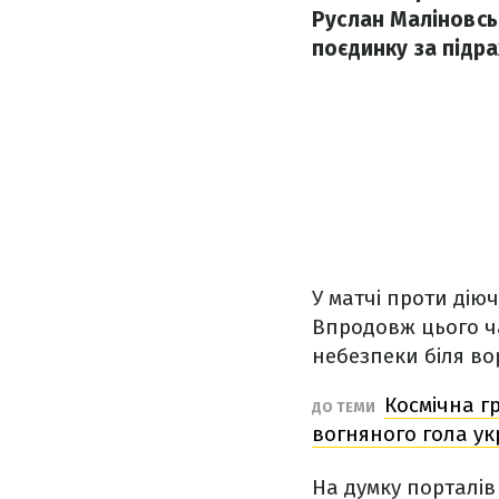
Руслан Маліновсь
поєдинку за підр
У матчі проти дію
Впродовж цього ча
небезпеки біля вор
Космічна г
ДО ТЕМИ
вогняного гола ук
На думку порталів