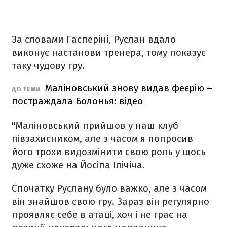
За словами Гасперіні, Руслан вдало
виконує настанови тренера, тому показує
таку чудову гру.
Маліновський знову видав феєрію –
ДО ТЕМИ
постраждала Болонья: відео
"Маліновський прийшов у наш клуб
півзахисником, але з часом я попросив
його трохи видозмінити свою роль у щось
дуже схоже на Йосіпа Ілічіча.
Спочатку Руслану було важко, але з часом
він знайшов свою гру. Зараз він регулярно
проявляє себе в атаці, хоч і не грає на