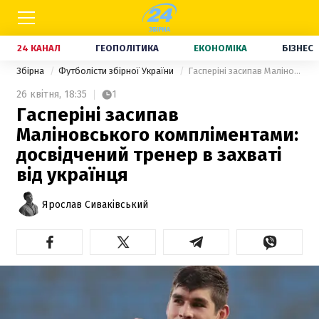
24 КАНАЛ
ГЕОПОЛІТИКА
ЕКОНОМІКА
БІЗНЕС
Збірна
Футболісти збірної України
Гасперіні засипав Маліновського компліментами: досвідчений тренер в захваті від українця
26 квітня,
18:35
1
Гасперіні засипав
Маліновського компліментами:
досвідчений тренер в захваті
від українця
Ярослав Сиваківський