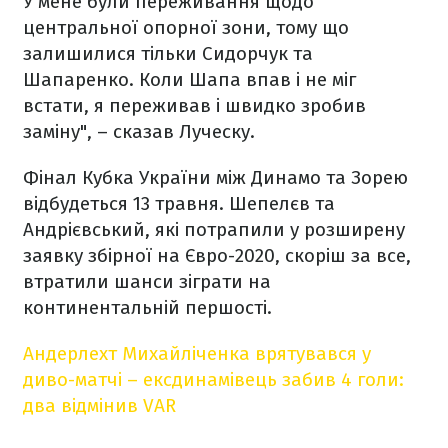
У мене були переживання щодо
центральної опорної зони, тому що
залишилися тільки Сидорчук та
Шапаренко. Коли Шапа впав і не міг
встати, я переживав і швидко зробив
заміну", – сказав Луческу.
Фінал Кубка України між Динамо та Зорею
відбудеться 13 травня. Шепелєв та
Андрієвський, які потрапили у розширену
заявку збірної на Євро-2020, скоріш за все,
втратили шанси зіграти на
континентальній першості.
Андерлехт Михайліченка врятувався у
диво-матчі – ексдинамівець забив 4 голи:
два відмінив VAR