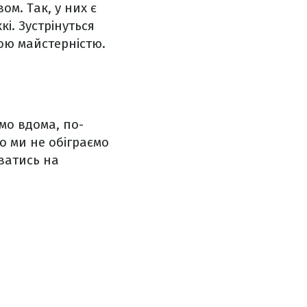
м. Так, у них є
і. Зустрінуться
ною майстерністю.
мо вдома, по-
о ми не обіграємо
уватись на