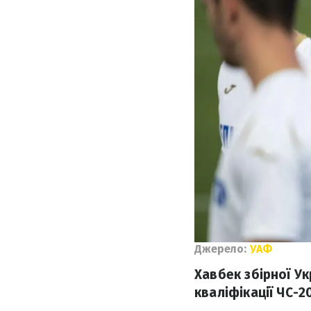
Джерело:
УАФ
Хавбек збірної У
кваліфікації ЧС-2