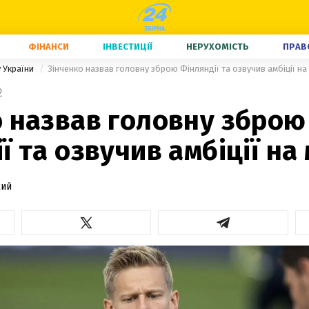
ФІНАНСИ
ІНВЕСТИЦІЇ
НЕРУХОМІСТЬ
ПРАВ
у України
Зінченко назвав головну зброю Фінляндії та озвучив амбіції на
2
о назвав головну зброю
ї та озвучив амбіції на
кий