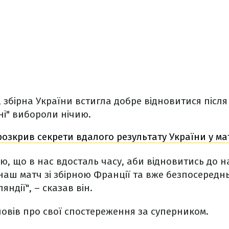
, збірна України встигла добре відновитися після
ні" вибороли нічию.
озкрив секрети вдалого результату України у ма
ю, що в нас вдосталь часу, аби відновитись до н
наш матч зі збірною Франції та вже безпосереднь
яндії", – сказав він.
овів про свої спостереження за суперником.