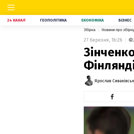
24 КАНАЛ
ГЕОПОЛІТИКА
ЕКОНОМІКА
БІЗНЕС
Збірна
Новини про збірн
27 березня,
16:26
Зінченк
Фінлянді
Ярослав Сиваківсь