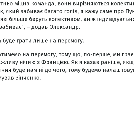
атньо міцна команда, вони вирізняються колективо
 який забиває багато голів, я кажу саме про Пукк
, які більше беруть колективом, аніж індивідуаль
 забиває", – додав Олександр.
на буде грати лише на перемогу.
атимемо на перемогу, тому що, по-перше, ми грає
ажливу нічию з Францією. Як я казав раніше, якщ
нічия буде нам ні до чого, тому будемо налаштов
мував Зінченко.