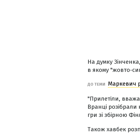
На думку Зінченка
в якому "жовто-си
Маркевич р
ДО ТЕМИ
"Прилетіли, вважа
Вранці розібрали 
гри зі збірною Фінл
Також хавбек розп