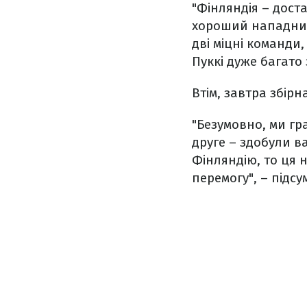
"Фінляндія – дост
хороший нападник,
дві міцні команди
Пуккі дуже багато
Втім, завтра збір
"Безумовно, ми гр
друге – здобули в
Фінляндію, то ця 
перемогу", – підсу