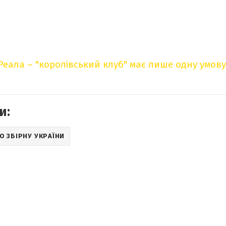
Реала – "королівський клуб" має лише одну умову 
и:
О ЗБІРНУ УКРАЇНИ