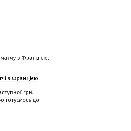
 матчу з Францією,
тчі з Францією
аступної гри.
о готуємось до