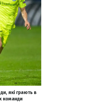
ди, які грають в
їх команди