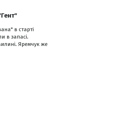
"Гент"
ана" в старті
и в запасі.
вилині. Яремчук же