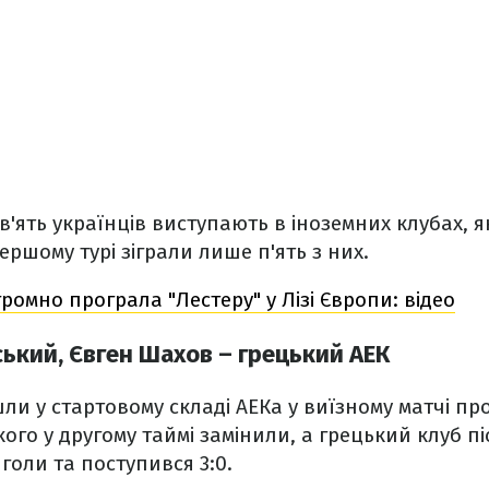
'ять українців виступають в іноземних клубах, як
ершому турі зіграли лише п'ять з них.
громно програла "Лестеру" у Лізі Європи: відео
ький, Євген Шахов – грецький АЕК
ли у стартовому складі АЕКа у виїзному матчі пр
ого у другому таймі замінили, а грецький клуб пі
голи та поступився 3:0.