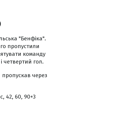
)
ьська "Бенфіка".
ього пропустили
рятувати команду
і четвертий гол.
тч пропускав через
с, 42, 60, 90+3