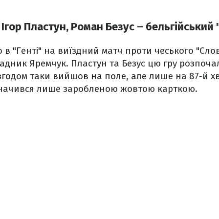
Ігор Пластун, Роман Безус – бельгійський 
о в "Генті" на виїздний матч проти чеського "Слов
ник Яремчук. Пластун та Безус цю гру розпочал
годом таки вийшов на поле, але лише на 87-й х
дзначився лише заробленою жовтою карткою.