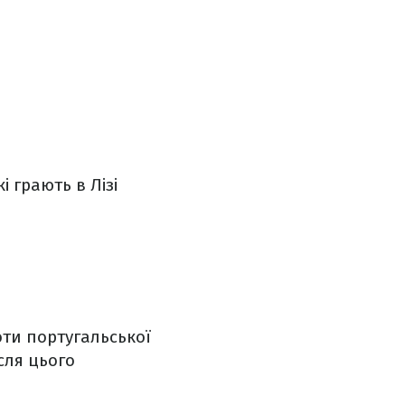
і грають в Лізі
оти португальської
сля цього