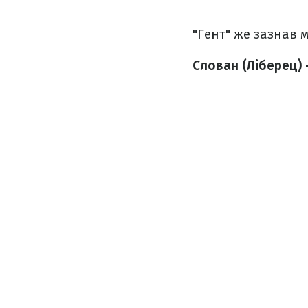
"Гент" же зазнав 
Слован (Ліберец) –