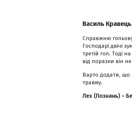
Василь Кравець,
Справжню гольову
Господарі двічі зу
третій гол. Тоді 
від поразки він не
Варто додати, що 
травму.
Лех (Познань) – Б