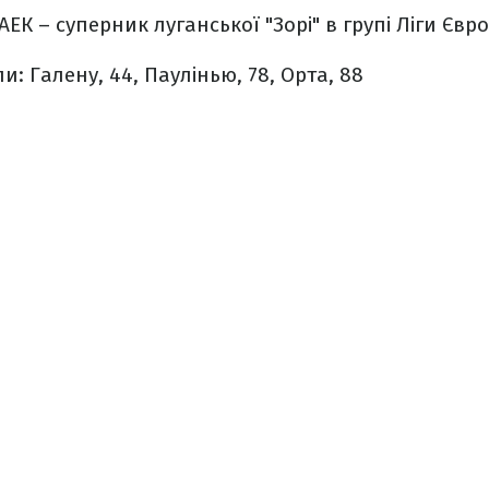
ЕК – суперник луганської "Зорі" в групі Ліги Євр
и: Галену, 44, Паулінью, 78, Орта, 88