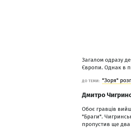
Загалом одразу дев
Європи. Однак в п
"Зоря" роз
ДО ТЕМИ:
Дмитро Чигринс
Обоє гравців вийш
"Браги". Чигринськ
пропустив ще два 