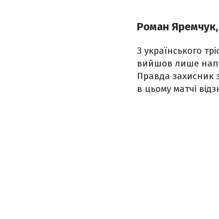
Роман Яремчук, 
З українського трі
вийшов лише напад
Правда захисник з
в цьому матчі ві