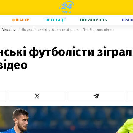
ФІНАНСИ
ІНВЕСТИЦІЇ
НЕРУХОМІСТЬ
ПРАВ
ї України
Як українські футболісти зіграли в Лізі Європи: відео
нські футболісти зіграли
відео