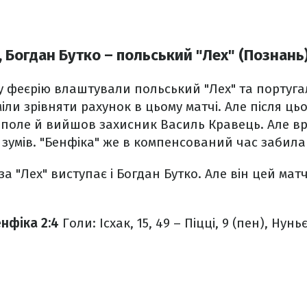
 Богдан Бутко – польський "Лех" (Познань
 феєрію влаштували польський "Лех" та португал
міли зрівняти рахунок в цьому матчі. Але після ц
на поле й вийшов захисник Василь Кравець. Але в
 зумів. "Бенфіка" же в компенсований час забила 
за "Лех" виступає і Богдан Бутко. Але він цей ма
енфіка 2:4
Голи: Ісхак, 15, 49 – Піцці, 9 (пен), Нуньє