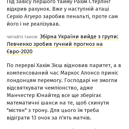
Під завісу першого тайму Рахім Стерлінг
відкрив рахунок. Вже у наступній атаці
Серхіо Агуеро заробив пенальті, проте сам
його і не реалізував.
Збірна України вийде з групи:
ЧИТАЙТЕ ТАКОЖ
Левченко зробив гучний прогноз на
Євро-2020
По перерві Хакім Зієш відновив паритет, а в
компенсований час Маркос Алонсо приніс
лондонцям перемогу. Господарі не змогли
відсвяткувати чемпіонство, адже
Манчестер Юнайтед все ще зберігає
математичні шанси на те, щоб скинути
"містян" з трону. Для цього їм треба
відіграти 13 очок за п
'
ять матчів.