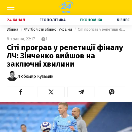
24 КАНАЛ
ГЕОПОЛІТИКА
ЕКОНОМІКА
БІЗНЕС
Збірна
Футболісти збірної України
Сіті програв у репетиції фіналу ЛЧ: Зінченко вийшов на заключні хвилини
8 травня,
22:17
1
Сіті програв у репетиції фіналу
ЛЧ: Зінченко вийшов на
заключні хвилини
Любомир Кузьмяк