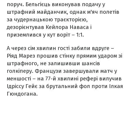
поруч. Бельгієць виконував подачу у
штрафний майданчик, однак м
'
яч полетів
за чудернацькою траєкторією,
дезорієнтував Кейлора Наваса і
приземлився у кут воріт – 1:1.
А через сім хвилин гості забили вдруге –
Ріяд Марез прошив стінку прямим ударом зі
штрафного, не залишивши шансів
голкіперу. Французи завершували матч у
меншості – на 77-й хвилині рефері вилучив
Ідріссу Гейє за брутальний фол проти Ілкая
Гюндогана.