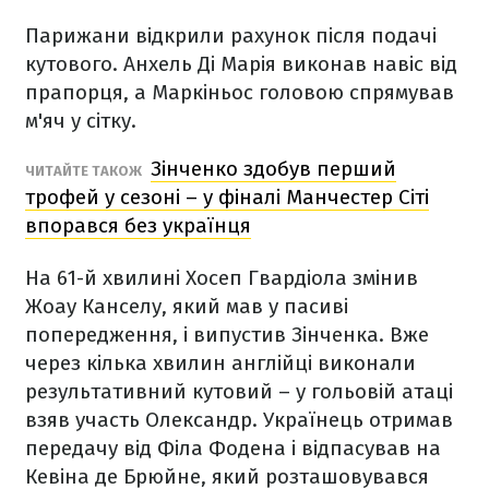
Парижани відкрили рахунок після подачі
кутового. Анхель Ді Марія виконав навіс від
прапорця, а Маркіньос головою спрямував
м
'
яч у сітку.
Зінченко здобув перший
ЧИТАЙТЕ ТАКОЖ
трофей у сезоні – у фіналі Манчестер Сіті
впорався без українця
На 61-й хвилині Хосеп Гвардіола змінив
Жоау Канселу, який мав у пасиві
попередження, і випустив Зінченка. Вже
через кілька хвилин англійці виконали
результативний кутовий – у гольовій атаці
взяв участь Олександр. Українець отримав
передачу від Філа Фодена і відпасував на
Кевіна де Брюйне, який розташовувався