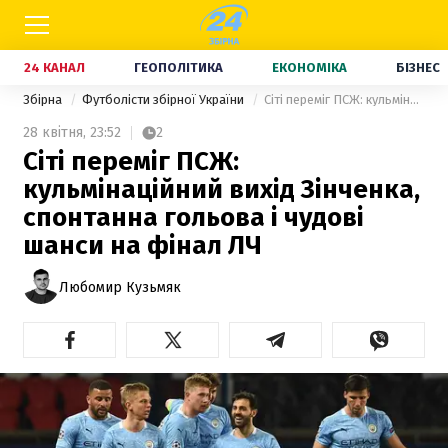
24 КАНАЛ
ГЕОПОЛІТИКА
ЕКОНОМІКА
БІЗНЕС
Збірна
Футболісти збірної України
Сіті переміг ПСЖ: кульмінаційний вихід Зінченка, спонтанна гольова і чудові шанси на фінал ЛЧ
28 квітня,
23:52
2
Сіті переміг ПСЖ:
кульмінаційний вихід Зінченка,
спонтанна гольова і чудові
шанси на фінал ЛЧ
Любомир Кузьмяк