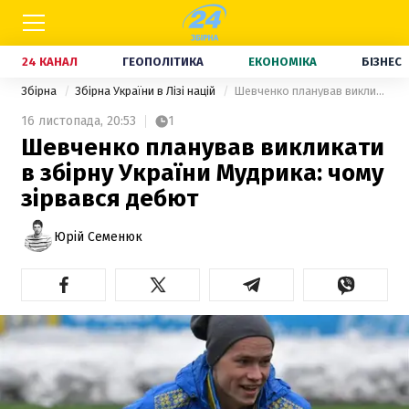
24 КАНАЛ
ГЕОПОЛІТИКА
ЕКОНОМІКА
БІЗНЕС
Збірна
Збірна України в Лізі націй
Шевченко планував викликати в збірну України Мудрика: чому зірвався дебют
16 листопада,
20:53
1
Шевченко планував викликати
в збірну України Мудрика: чому
зірвався дебют
Юрій Семенюк