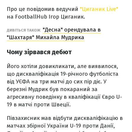
Про це повідомив ведучий
"Циганик Live"
на FootballHub Ігор Циганик.
"Десна" орендувала в
ДИВІТЬСЯ ТАКОЖ
"Шахтаря" Михайла Мудрика
Чому зірвався дебют
Його хотіли довикликати, але виявилося,
що дискваліфікація 19-річного футболіста
від УЄФА на три матчі до сих пір діє. У
березні Мудрик був покараний за
агресивну поведінку в кваліфікації Євро U-
19 в матчі проти Швеції.
Півзахисник мав відбути дискваліфікацію в
матчах збірної України U-19 проти Данії,