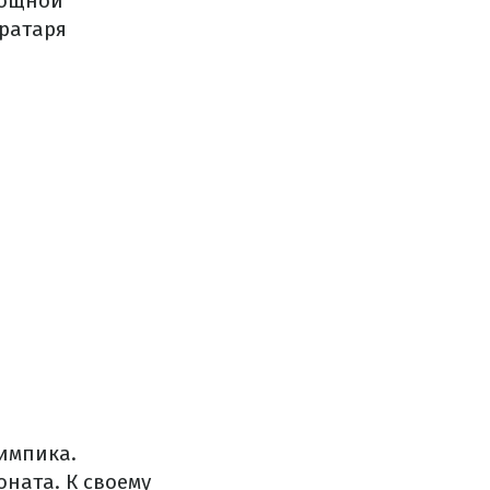
мощной
вратаря
импика.
ната. К своему