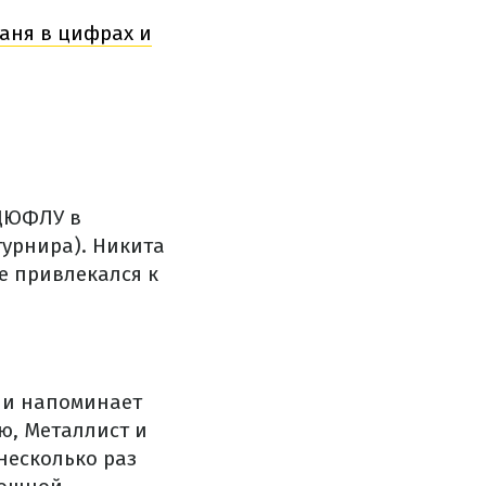
таня в цифрах и
 ДЮФЛУ в
турнира). Никита
е привлекался к
ени напоминает
ю, Металлист и
несколько раз