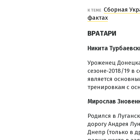
Сборная Укр
К ТЕМЕ
фактах
ВРАТАРИ
Никита Турбаевский
Уроженец Донецка
сезоне-2018/19 в 
является основны
тренировкам с ос
Мирослав Зновенко
Родился в Луганс
дорогу Андрея Лу
Днепр (только в 