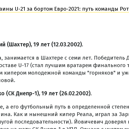
аины U-21 за бортом Евро-2021: путь команды Ро
 (Шахтер), 19 лет (12.03.2002).
, занимается в Шахтере с семи лет. Победитель
составе U-17 (стал лучшим вратарем финального 
м кипером молодежной команды "горняков" и уж
новой.
 (СК Днепр-1), 19 лет (26.02.2002).
ке, а его футбольный путь в определенной степ
нина. Как и нынешний кипер Реала, играл за Зар
другой последовательности). Йовичевич доверял 