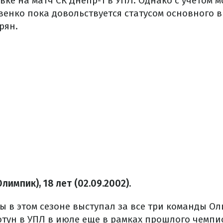
вке на матч СК Днепр-1 в УПЛ. Однако с учетом 
венко пока довольствуется статусом основного 
рян.
лимпик), 18 лет (02.09.2002).
 в этом сезоне выступал за все три команды Ол
тун в УПЛ в июле еще в рамках прошлого чемпио