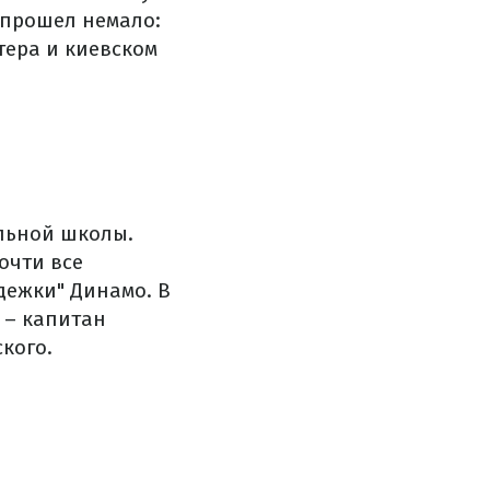
 прошел немало:
тера и киевском
льной школы.
очти все
дежки" Динамо. В
 – капитан
кого.