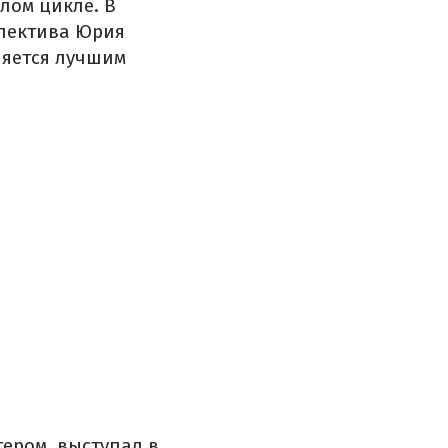
лом цикле. В
ллектива Юрия
ляется лучшим
тером, выступал в