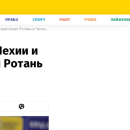
ПРАВО
СПОРТ
FIGHT
УЧЕБА
ЛАЙФХАК
Украинский Неймар, блогер из Чехии и другие таланты: кого пригласил Ротань в "молодежку"
Чехии и
л Ротань