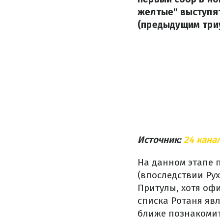
желтые" выступят
(предыдущим три
Источник:
24 кана
На данном этапе 
(впоследствии Ру
Притулы, хотя оф
списка Ротаня яв
ближе познакомит