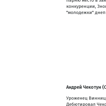
парню место в зая
конкуренции, Зно
"молодежки" днеп
Андрей Чекотун (О
Уроженец Винницы
Дебютировал Чеко