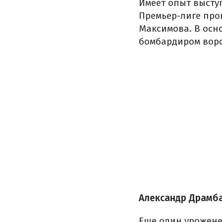
Имеет опыт высту
Премьер-лиге про
Максимова. В осн
бомбардиром ворс
Александр Драмбае
Еще один урожене