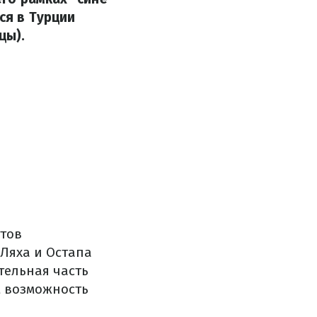
ся в Турции
цы).
стов
Ляха и Остапа
тельная часть
м возможность