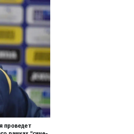
я проведет
его рамках "сине-