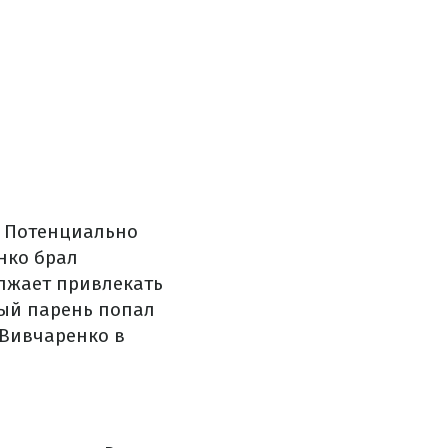
. Потенциально
нко брал
олжает привлекать
вый парень попал
 Вивчаренко в