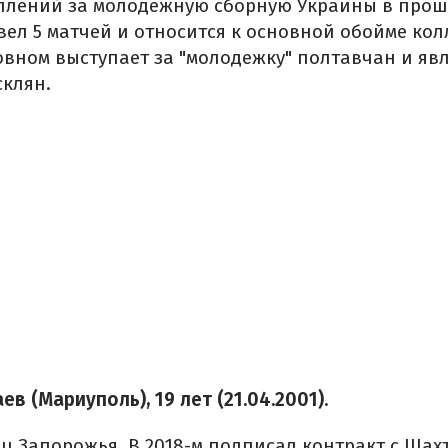
плений за молодежную сборную Украины в прош
вел 5 матчей и относится к основной обойме ко
овном выступает за "молодежку" полтавчан и яв
клян.
в (Мариуполь), 19 лет (21.04.2001).
ц Запорожья. В 2018-м подписал контракт с Шах