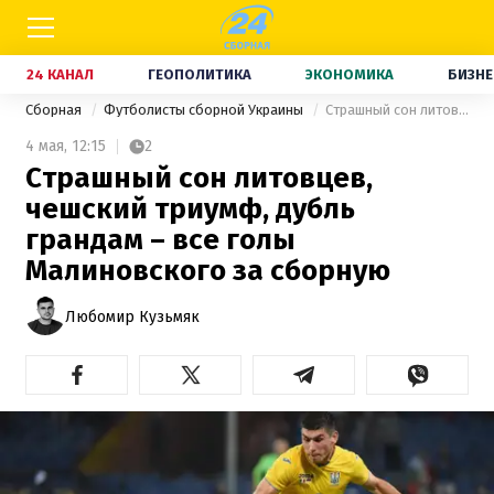
24 КАНАЛ
ГЕОПОЛИТИКА
ЭКОНОМИКА
БИЗНЕ
Сборная
Футболисты сборной Украины
Страшный сон литовцев, чешский триумф, дубль грандам – все голы Малиновского за сборную
4 мая,
12:15
2
Страшный сон литовцев,
чешский триумф, дубль
грандам – все голы
Малиновского за сборную
Любомир Кузьмяк