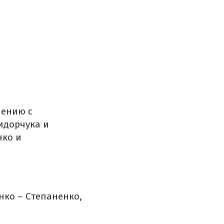
нению с
идорчука и
нко и
нко – Степаненко,