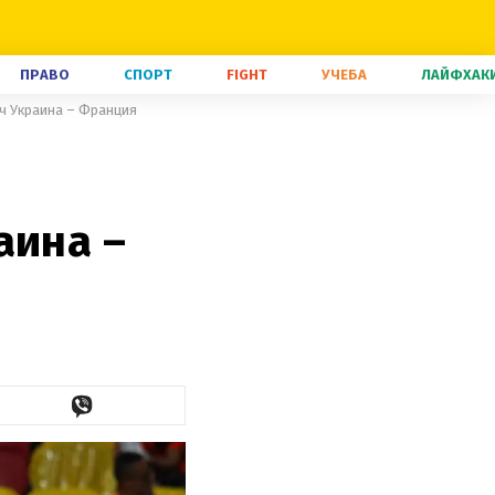
ПРАВО
СПОРТ
FIGHT
УЧЕБА
ЛАЙФХАК
тч Украина – Франция
аина –