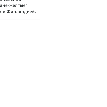
сине-желтые"
й и Финляндией.