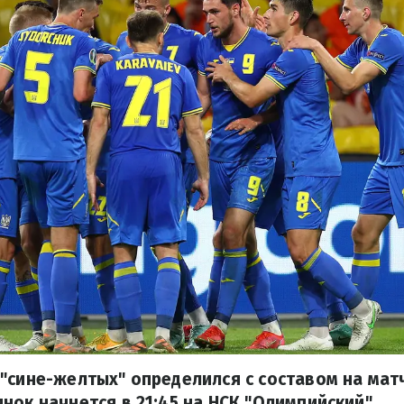
"сине-желтых" определился с составом на мат
нок начнется в 21:45 на НСК "Олимпийский".