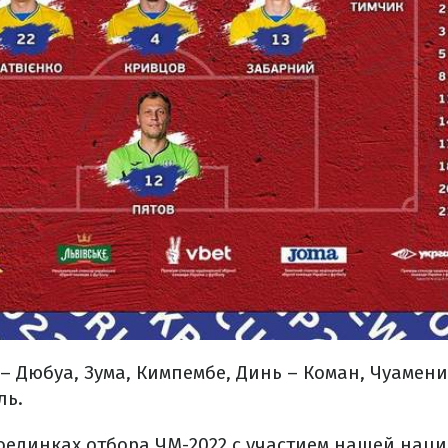
– Дюбуа, Зума, Кимпембе, Динь – Коман, Чуамени,
ль.
поединках отбора ЧМ-2022 с участием нашей нац