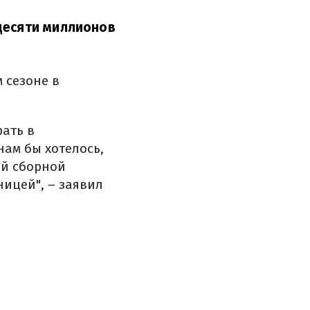
десяти миллионов
м сезоне в
рать в
нам бы хотелось,
ой сборной
ицей", – заявил