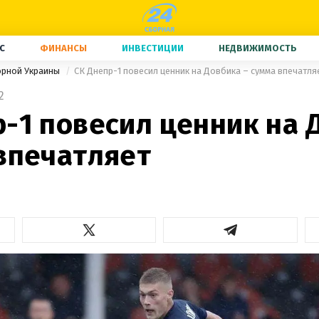
С
ФИНАНСЫ
ИНВЕСТИЦИИ
НЕДВИЖИМОСТЬ
орной Украины
СК Днепр-1 повесил ценник на Довбика – сумма впечатля
2
р-1 повесил ценник на 
 впечатляет