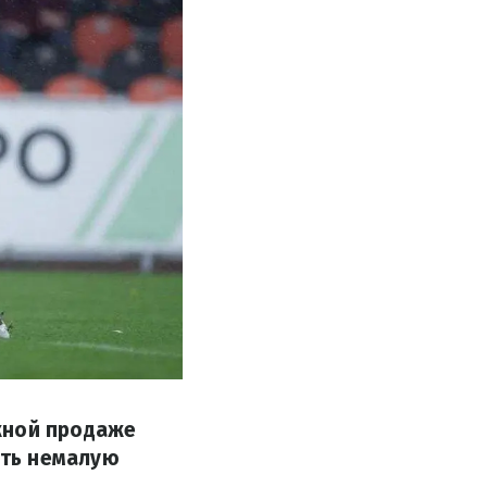
жной продаже
ить немалую