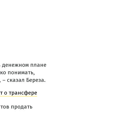
 в денежном плане
ко понимать,
 – сказал Береза.
т о трансфере
отов продать