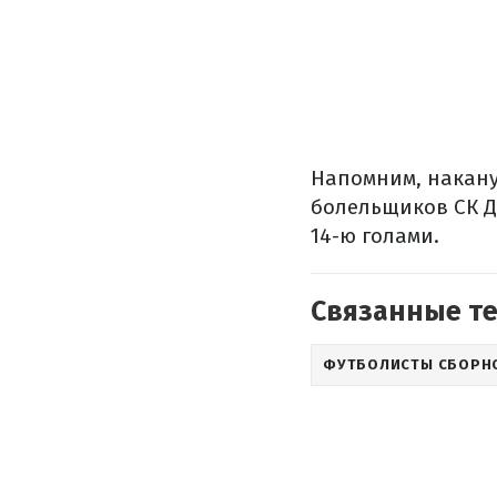
Напомним, накану
болельщиков СК Д
14-ю голами.
Связанные т
ФУТБОЛИСТЫ СБОРН