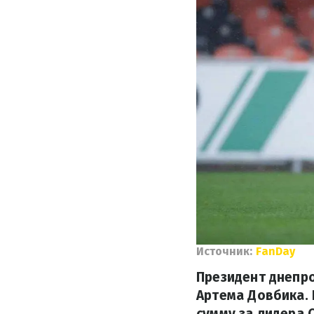
Источник:
FanDay
Президент днепр
Артема Довбика.
сумму за лидера 