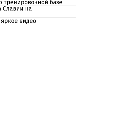
о тренировочной базе
а Славии на
 яркое видео