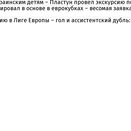
раинским детям – Пластун провел экскурсию п
ровал в основе в еврокубках – весомая заявк
 в Лиге Европы – гол и ассистентский дубль: