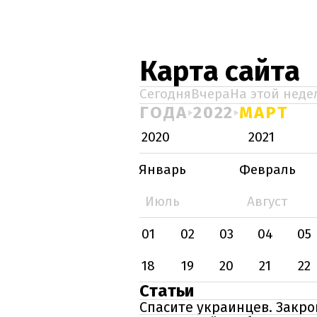
Карта сайта
Сегодня
Вчера
На этой неде
ГОДА
2022
МАРТ
2020
2021
Январь
Февраль
Июль
Август
01
02
03
04
05
18
19
20
21
22
Статьи
Спасите украинцев. Закро