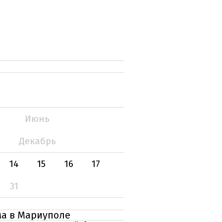
Июнь
Декабрь
14
15
16
17
31
ма в Мариуполе