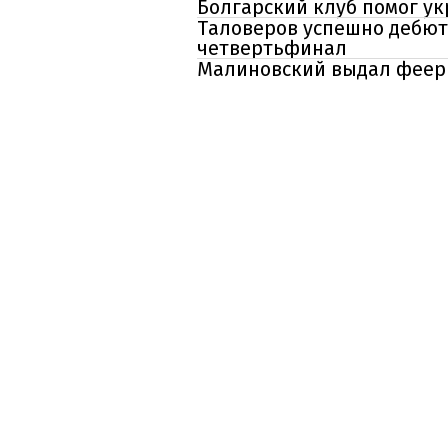
Болгарский клуб помог ук
Таловеров успешно дебюти
четвертьфинал
Малиновский выдал феерию