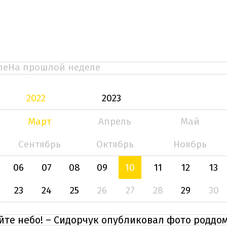
ле
На прошлой неделе
2022
2023
Март
Апрель
Май
Сентябрь
Октябрь
Ноябрь
06
07
08
09
10
11
12
13
23
24
25
26
27
28
29
30
йте небо! – Сидорчук опубликовал фото роддо