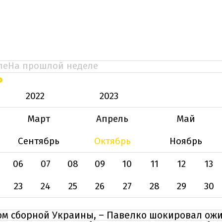
ле
На прошлой неделе
Ь
2022
2023
Март
Апрель
Май
Сентябрь
Октябрь
Ноябрь
06
07
08
09
10
11
12
13
23
24
25
26
27
28
29
30
м сборной Украины, – Павелко шокировал ож