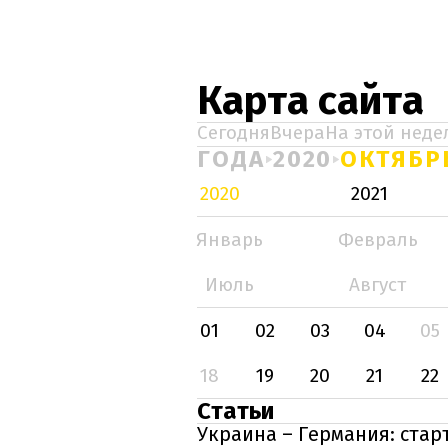
Карта сайта
Сегодня
Вчера
На этой неде
ГОДА
2020
ОКТЯБР
2020
2021
Январь
Февраль
Июль
Август
01
02
03
04
05
18
19
20
21
22
Статьи
Украина – Германия: стар