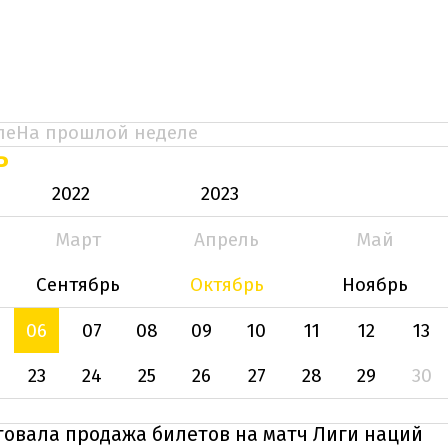
ле
На прошлой неделе
Ь
2022
2023
Март
Апрель
Май
Сентябрь
Октябрь
Ноябрь
06
07
08
09
10
11
12
13
23
24
25
26
27
28
29
30
товала продажа билетов на матч Лиги наций