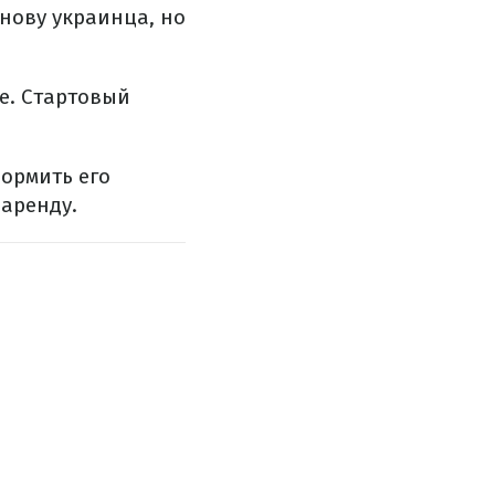
снову украинца, но
фе. Стартовый
формить его
 аренду.