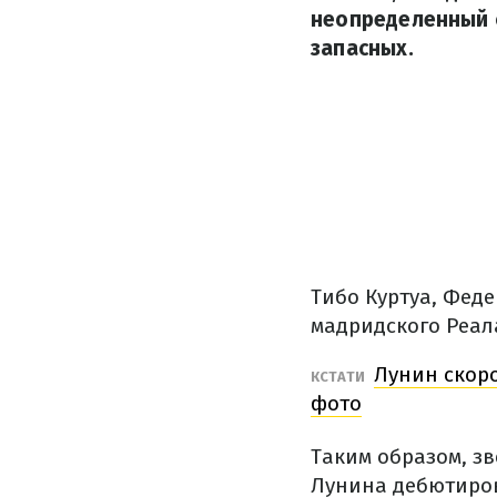
неопределенный с
запасных.
Тибо Куртуа, Фед
мадридского Реала
Лунин скор
КСТАТИ
фото
Таким образом, з
Лунина дебютиров