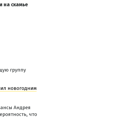
и на скамье
щую группу
зил новогодним
шансы Андрея
ероятность, что