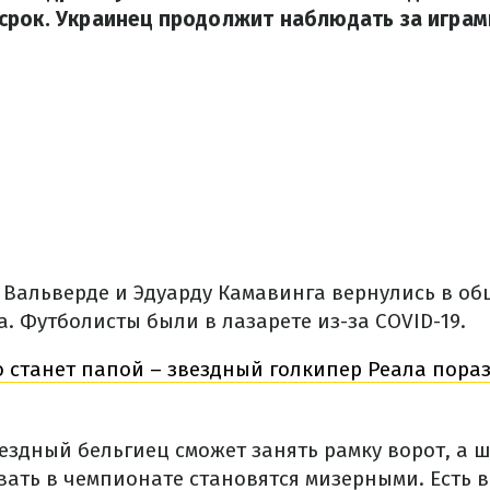
рок. Украинец продолжит наблюдать за играм
е Вальверде и Эдуарду Камавинга вернулись в об
. Футболисты были в лазарете из-за COVID-19.
о станет папой – звездный голкипер Реала пора
вездный бельгиец сможет занять рамку ворот, а 
ать в чемпионате становятся мизерными. Есть в