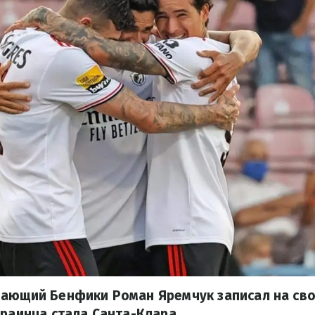
дающий Бенфики Роман Яремчук записал на сво
краинца стала Санта-Клара.