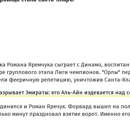
ка Романа Яремчука сыграет с Динамо, воспита
туре группового этапа Лиги чемпионов. "Орлы" пе
ли фееричную репетицию, уничтожив Санта-Клар
азрывает Эмираты: его Аль-Айн издевается над 
единился и Роман Яречук. Форвард вышел на пол
лько минут праздновал взятие ворот. Именно его