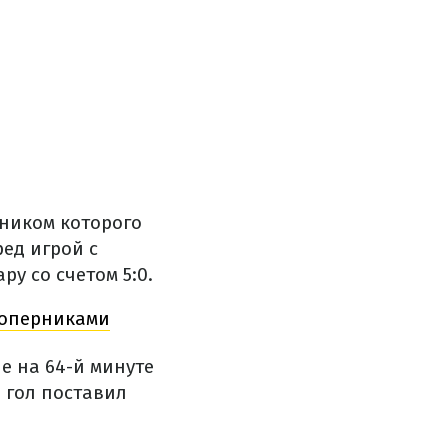
нником которого
ред игрой с
у со счетом 5:0.
соперниками
е на 64-й минуте
 гол поставил