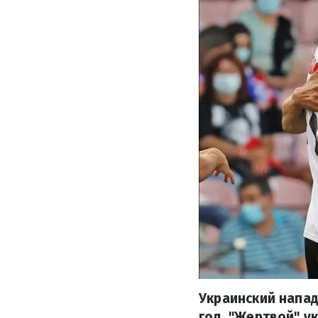
Украинский напа
гол. "Жертвой" у