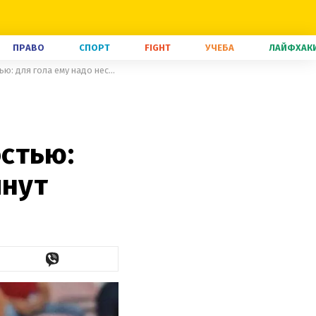
ПРАВО
СПОРТ
FIGHT
УЧЕБА
ЛАЙФХАК
Яремчук пугает Динамо фантастической результативностью: для гола ему надо несколько минут
стью:
инут