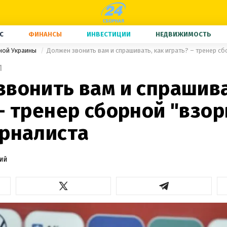
С
ФИНАНСЫ
ИНВЕСТИЦИИ
НЕДВИЖИМОСТЬ
ной Украины
1
вонить вам и спрашива
– тренер сборной "взор
урналиста
ий