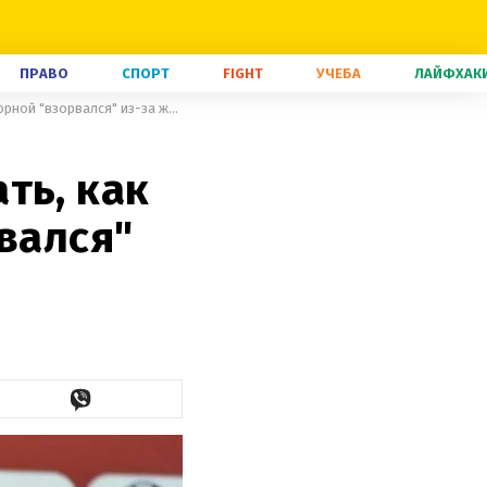
ПРАВО
СПОРТ
FIGHT
УЧЕБА
ЛАЙФХАК
Должен звонить вам и спрашивать, как играть? – тренер сборной "взорвался" из-за журналиста
ть, как
вался"