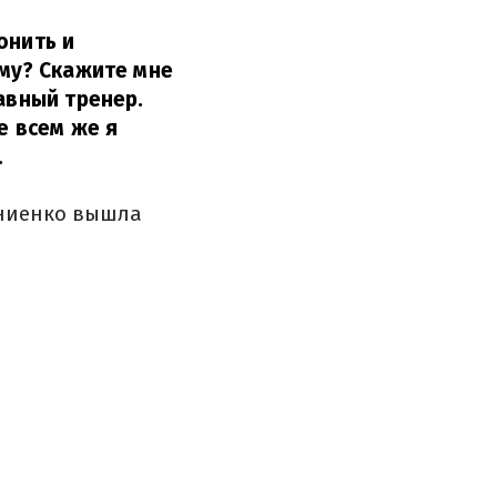
онить и
ему? Скажите мне
авный тренер.
е всем же я
.
рниенко вышла