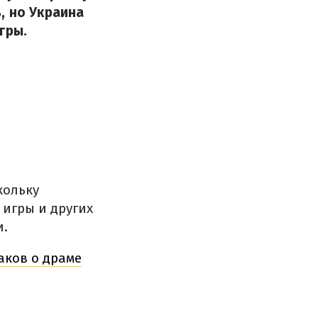
, но Украина
гры.
кольку
 игры и других
и.
раков о драме