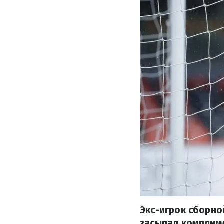
Экс-игрок сборно
засыпал комплим