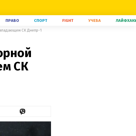
ПРАВО
СПОРТ
FIGHT
УЧЕБА
ЛАЙФХАК
 нападающем СК Днепр-1
борной
ем СК