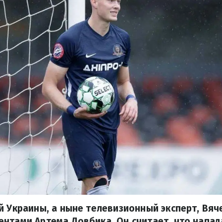
й Украины, а ныне телевизионный эксперт, Вя
ентами Артема Довбика. Он считает, что напа