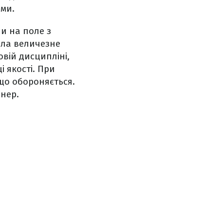
ами.
ли на поле з
ала величезне
овій дисципліні,
 якості. При
 що обороняється.
енер.