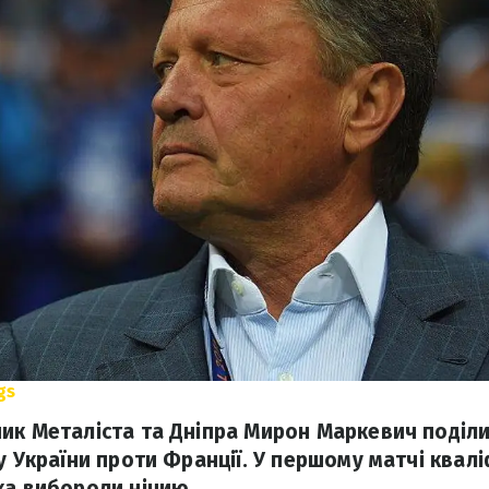
gs
ик Металіста та Дніпра Мирон Маркевич поділ
у України проти Франції. У першому матчі квалі
ка вибороли нічию.