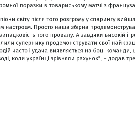
ромної поразки в товариському матчі з француз
піони світу після того розгрому у спарингу вийш
 настроєм. Просто наша збірна продемонструв
ипадковість того провалу. А завдяки високій ігр
лили супернику продемонструвати свої найкращі
одій часто і удача виявляється на боці команди,
ізоді, коли українці зрівняли рахунок", – додав тр