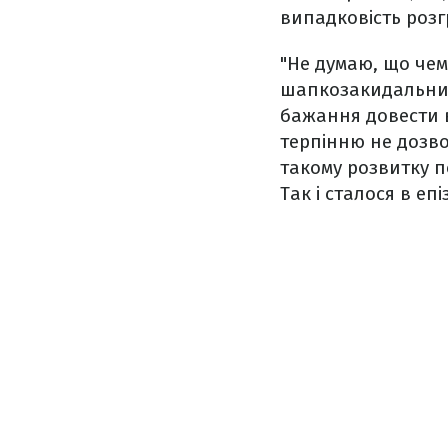
випадковість розг
"Не думаю, що чем
шапкозакидальним
бажання довести в
терпінню не дозво
такому розвитку п
Так і сталося в еп