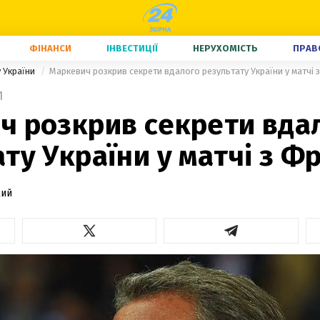
ФІНАНСИ
ІНВЕСТИЦІЇ
НЕРУХОМІСТЬ
ПРАВ
у України
Маркевич розкрив секрети вдалого результату України у матчі 
1
ч розкрив секрети вда
ту України у матчі з Ф
кий