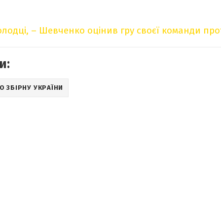
олодці, – Шевченко оцінив гру своєї команди про
и:
О ЗБІРНУ УКРАЇНИ