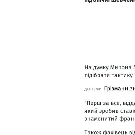
На думку Мирона 
підібрати тактику 
Грізманн з
ДО ТЕМИ
"Перш за все, від
який зробив ставк
знаменитий францу
Також фахівець від