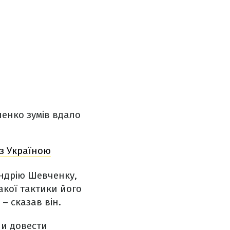
енко зумів вдало
 з Україною
Андрію Шевченку,
акої тактики його
– сказав він.
ли довести