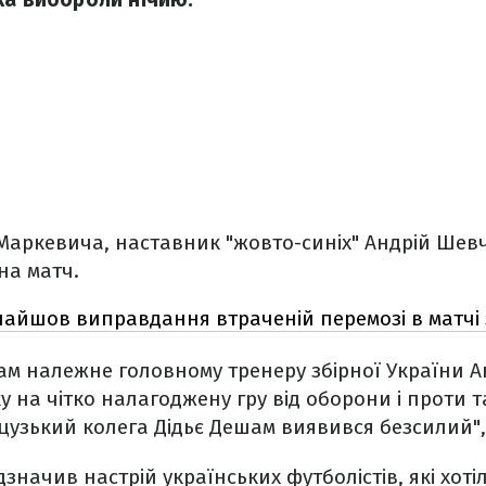
Маркевича, наставник "жовто-синіх" Андрій Шевч
на матч.
найшов виправдання втраченій перемозі в матчі
дам належне головному тренеру збірної України 
у на чітко налагоджену гру від оборони і проти т
зький колега Дідьє Дешам виявився безсилий", 
значив настрій українських футболістів, які хоті