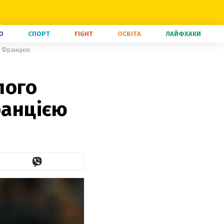
О
СПОРТ
FIGHT
ОСВІТА
ЛАЙФХАКИ
з Францією
лого
ранцією