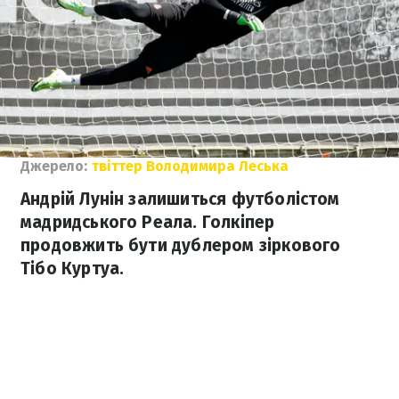
Джерело:
твіттер Володимира Леська
Андрій Лунін залишиться футболістом
мадридського Реала. Голкіпер
продовжить бути дублером зіркового
Тібо Куртуа.