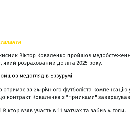
Аталанти
ахисник Віктор Коваленко пройшов медобстеження
, який розрахований до літа 2025 року.
ройшов медогляд в Ерзурумі
отримає за 24-річного футболіста компенсацію у
що контракт Коваленка з "гірниками" завершувавс
 Віктор взяв участь в 11 матчах та забив 4 голи.