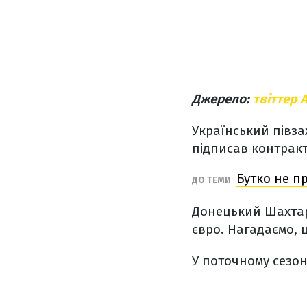
Джерело:
твіттер 
Український півз
підписав контракт
Бутко не п
ДО ТЕМИ
Донецький Шахтар 
євро. Нагадаємо, 
У поточному сезоні