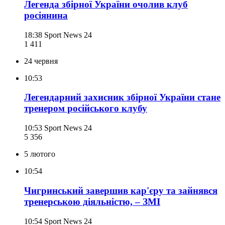
Легенда збірної України очолив клуб
росіянина
18:38
Sport News 24
1 411
24 червня
10:53
Легендарний захисник збірної України стане
тренером російського клубу
10:53
Sport News 24
5 356
5 лютого
10:54
Чигринський завершив кар'єру та зайнявся
тренерською діяльністю, – ЗМІ
10:54
Sport News 24