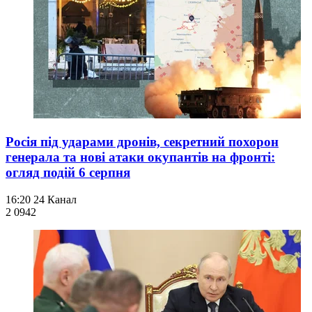
Росія під ударами дронів, секретний похорон
генерала та нові атаки окупантів на фронті:
огляд подій 6 серпня
16:20
24 Канал
2 094
2