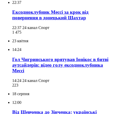
22:37
Ексодноклубник Мессі за крок від
повернення в донецький Шахтар
22:37
24 канал Спорт
1 475
23 квітня
14:24
Гол Чигринського врятував Іонікос в битві
аутсайдерів: відео голу ексодноклубника
Мессі
14:24
24 канал Спорт
223
18 серпня
12:00
Від Шевченка до Зінченка: українські