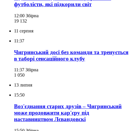
футболісти, які підкорили світ
12:00
Збірна
19 132
11 серпня
11:37
Чигринський досі без команди та тренується
в таборі сенсаційного клубу
11:37
Збірна
1 050
13 липня
15:50
Воз'єднання старих друзів – Чигринський
може продовжити кар'єру під
наставництвом Лєвандовскі
15:50
Збірна