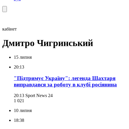
кабінет
Дмитро Чигринський
15 липня
20:13
"Підтримує Україну": легенда Шахтаря
виправдався за роботу в клубі росіянина
20:13
Sport News 24
1 021
10 липня
18:38