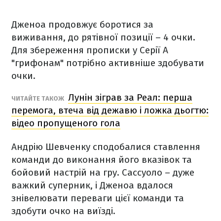
Дженоа продовжує боротися за
виживання, до рятівної позиції – 4 очки.
Для збереження прописки у Серії А
"грифонам" потрібно активніше здобувати
очки.
Лунін зіграв за Реал: перша
ЧИТАЙТЕ ТАКОЖ
перемога, втеча від дежавю і ложка дьогтю:
відео пропущеного гола
Андрію Шевченку сподобалися ставлення
команди до виконання його вказівок та
бойовий настрій на гру. Сассуоло – дуже
важкий суперник, і Дженоа вдалося
знівелювати переваги цієї команди та
здобути очко на виїзді.