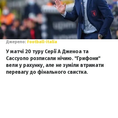
Джерело:
Football-italia
У матчі 20 туру Серії А Дженоа та
Сассуоло розписали нічию. "Грифони"
вели у рахунку, але не зуміли втримати
перевагу до фінального свистка.