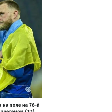
 на поле на 76-й
арегемом (2:1).