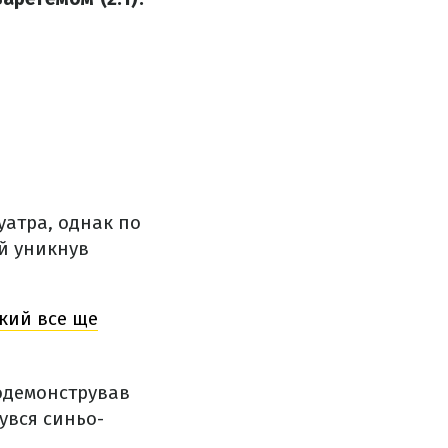
уатра, однак по
ий уникнув
який все ще
родемонстрував
увся синьо-