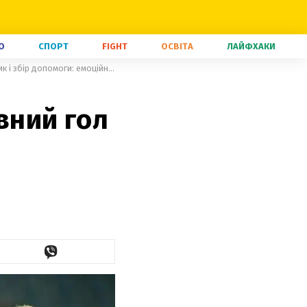
О
СПОРТ
FIGHT
ОСВІТА
ЛАЙФХАКИ
Український вечір у Генті – рятівний гол Безуса, важливий заклик і збір допомоги: емоційні кадри
івний гол