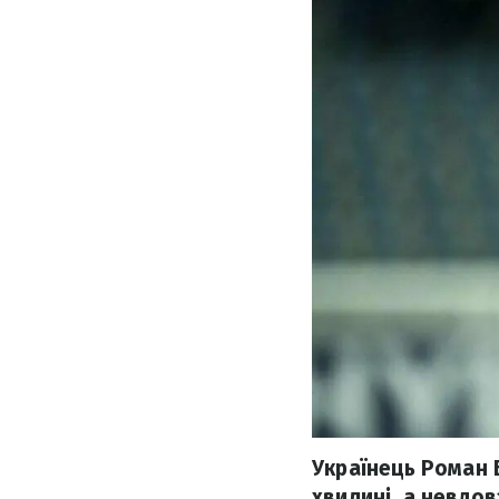
Українець Роман 
хвилині, а невдов