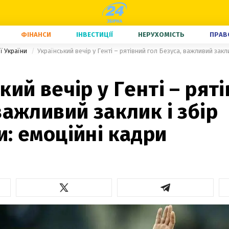
ФІНАНСИ
ІНВЕСТИЦІЇ
НЕРУХОМІСТЬ
ПРАВ
ї України
кий вечір у Генті – рят
важливий заклик і збір
: емоційні кадри