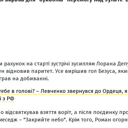
и рахунок на старті зустрічі зусиллям Лорана Деп
ен відновив паритет. Усе вирішив гол Безуса, як
іграв на добиванні.
тебе в голові? – Левченко звернувся до Ордеця, 
і з РФ
о відсвяткував взяття воріт, а після поєдинку п
меседж – "Закрийте небо". Крім того, Роман огорн