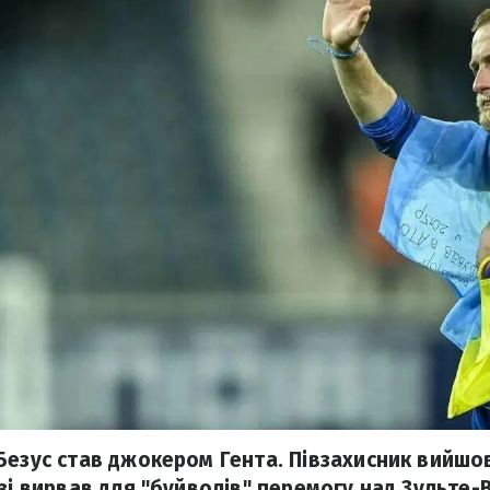
Безус став джокером Гента. Півзахисник вийшов
зі вирвав для "буйволів" перемогу над Зульте-В