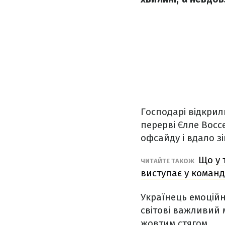
Господарі відкрил
перерві Єлле Восс
офсайду і вдало з
Що у 
ЧИТАЙТЕ ТАКОЖ
виступає у команд
Українець емоційн
світові важливий 
жовтим стягом.