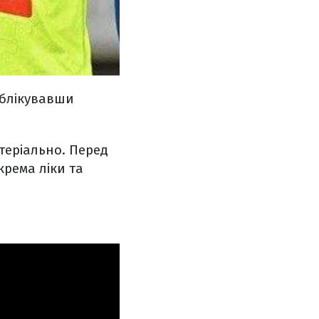
ублікувавши
теріально. Перед
крема ліки та